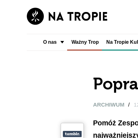
O nas
Ważny Trop
Na Tropie Kul
Popra
ARCHIWUM
/
1
Pomóż Zespoł
najważniejsz