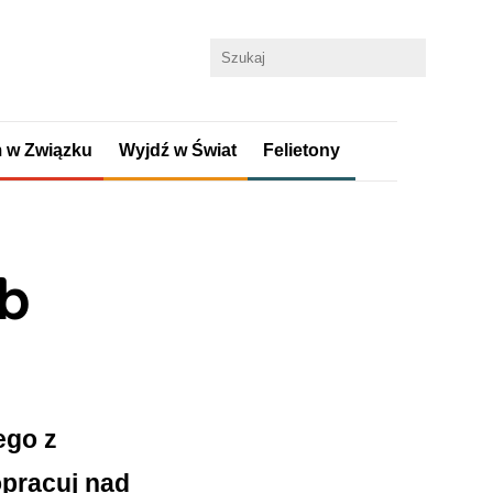
 w Związku
Wyjdź w Świat
Felietony
b
ego z
opracuj nad