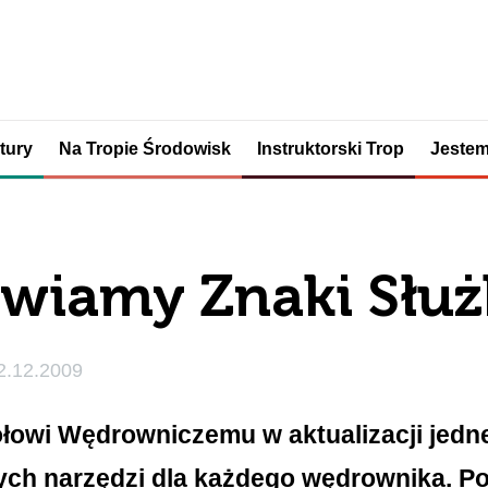
tury
Na Tropie Środowisk
Instruktorski Trop
Jestem
wiamy Znaki Służ
2.12.2009
owi Wędrowniczemu w aktualizacji jedn
ych narzędzi dla każdego wędrownika. P