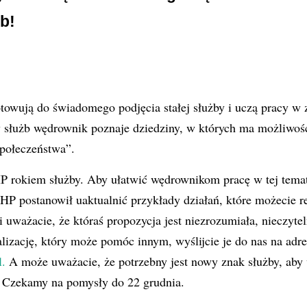
b!
towują do świadomego podjęcia stałej służby i uczą pracy w 
służb wędrownik poznaje dziedziny, w których ma możliwość
społeczeństwa”.
P rokiem służby. Aby ułatwić wędrownikom pracę w tej temat
 postanowił uaktualnić przykłady działań, które możecie r
i uważacie, że któraś propozycja jest niezrozumiała, nieczytel
lizację, który może pomóc innym, wyślijcie je do nas na adre
l
.
A może uważacie, że potrzebny jest nowy znak służby, aby w
? Czekamy na pomysły do 22 grudnia.