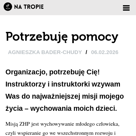
Zmi
Potrzebuję pomocy
nawi
AGNIESZKA BADER-CHUDY
/
06.02.2026
Organizacjo, potrzebuję Cię!
Instruktorzy i instruktorki wzywam
Was do najważniejszej misji mojego
życia – wychowania moich dzieci.
Misją ZHP jest wychowywanie młodego człowieka,
czyli wspieranie go we wszechstronnym rozwoju i