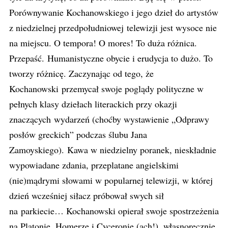
Porównywanie Kochanowskiego i jego dzieł do artystów
z niedzielnej przedpołudniowej telewizji jest wysoce nie
na miejscu. O tempora! O mores! To duża różnica.
Przepaść. Humanistyczne obycie i erudycja to dużo. To
tworzy różnicę. Zaczynając od tego, że
Kochanowski przemycał swoje poglądy polityczne w
pełnych klasy dziełach literackich przy okazji
znaczących wydarzeń (choćby wystawienie „Odprawy
posłów greckich” podczas ślubu Jana
Zamoyskiego). Kawa w niedzielny poranek, nieskładnie
wypowiadane zdania, przeplatane angielskimi
(nie)mądrymi słowami w popularnej telewizji, w której
dzień wcześniej siłacz próbował swych sił
na parkiecie… Kochanowski opierał swoje spostrzeżenia
na Platonie, Homerze i Cyceronie (ach!), własnoręcznie