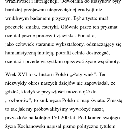
wrażliwości i inteligencji. Odwołania do klasyków były
bardziej przejawem nieprzeciętnej erudycji niż
wnikliwym badaniem przyczyn. Był artystą: miał
poczucie smaku, estetyki. Głównie przez ten pryzmat
oceniał pewne procesy i zjawiska. Ponadto,
jako człowiek starannie wykształcony, odznaczający się
humanistyczną intuicją, potrafił celnie dostrzegać,
oceniać i przede wszystkim opisywać życie wspólnoty.
Wiek XVI to w historii Polski „złoty wiek”. Ten
niezwykły okres naszych dziejów nie zapowiadał, że
gdzieś, kiedyś w przyszłości może dojść do
„rozbiorów”, to zniknięcia Polski z map świata. Zresztą
to tak jak my próbowalibyśmy wywróżyć naszą
przyszłość na kolejne 150-200 lat. Pod koniec swojego
życia Kochanowski napisał pismo polityczne tytułem