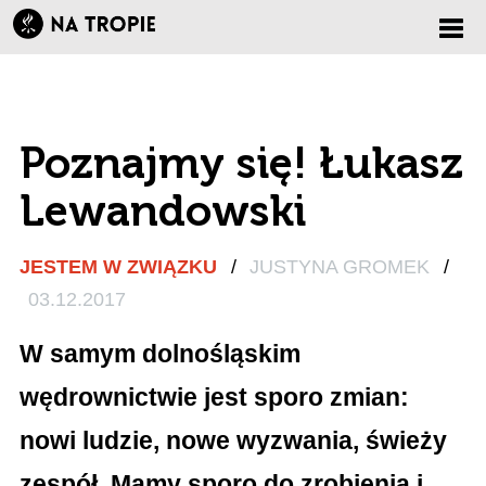
Zmi
nawi
Poznajmy się! Łukasz
Lewandowski
JESTEM W ZWIĄZKU
/
JUSTYNA GROMEK
/
03.12.2017
W samym dolnośląskim
wędrownictwie jest sporo zmian:
nowi ludzie, nowe wyzwania, świeży
zespół. Mamy sporo do zrobienia i