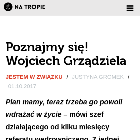
Zmi
nawi
Poznajmy się!
Wojciech Grządziela
JESTEM W ZWIĄZKU
/
JUSTYNA GROMEK
/
01.10.2017
Plan mamy, teraz trzeba go powoli
wdrażać w życie
– mówi szef
działającego od kilku miesięcy
referatu wędrowniczego. Z jednej