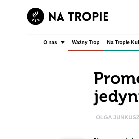
O nas
Ważny Trop
Na Tropie Kul
Promo
jedyn
OLGA JUNKUS