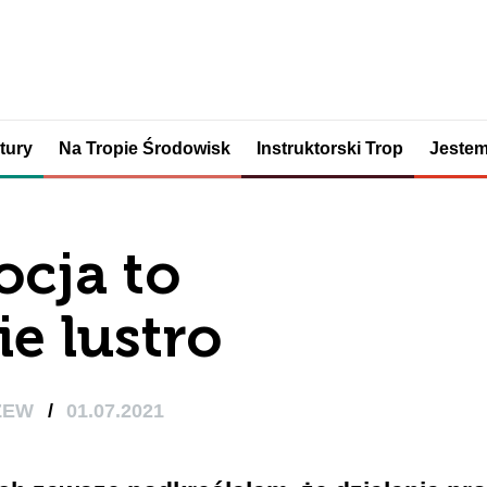
tury
Na Tropie Środowisk
Instruktorski Trop
Jestem
cja to
ie lustro
ZEW
/
01.07.2021