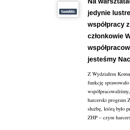
Na warsztata
jedynie lustr
współpracy z
członkowie Wy
współpracowni
jesteśmy Nac
Z Wydziałem Komuni
funkcję sprawowało 
współpracowaliśmy,
harcerski program 
służbę, którą było 
ZHP – czym harcers