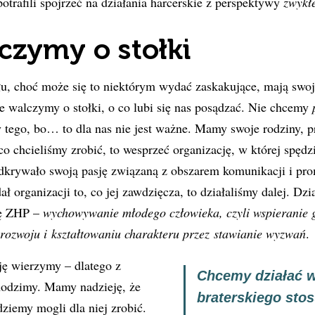
potrafili spojrzeć na działania harcerskie z perspektywy
zwykł
czymy o stołki
u, choć może się to niektórym wydać zaskakujące, mają swoj
 walczymy o stołki, o co lubi się nas posądzać. Nie chcemy
 tego, bo… to dla nas nie jest ważne. Mamy swoje rodziny, pr
o chcieliśmy zrobić, to wesprzeć organizację, w której spędz
odkrywało swoją pasję związaną z obszarem komunikacji i pro
ł organizacji to, co jej zawdzięcza, to działaliśmy dalej. Dzi
ję ZHP –
wychowywanie młodego człowieka, czyli wspieranie 
rozwoju i kształtowaniu charakteru przez stawianie wyzwań
.
ję wierzymy – dlatego z
Chcemy działać w
hodzimy. Mamy nadzieję, że
braterskiego sto
dziemy mogli dla niej zrobić.