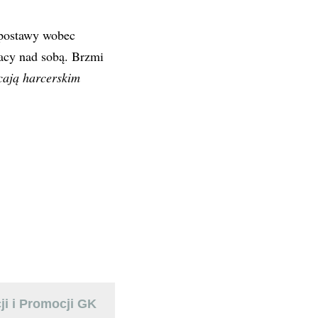
j postawy wobec
racy nad sobą. Brzmi
cają harcerskim
ji i Promocji GK