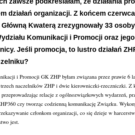
ch zawsze podkreślałam, że działania pr
em działań organizacji. Z końcem czerwca
 Główną Kwaterą zrezygnowały 33 osoby
działu Komunikacji i Promocji oraz jego 
cy. Jeśli promocja, to lustro działań ZHP
zelniku?
kacji i Promocji GK ZHP byłam związana przez prawie 6 la
trzech naczelników ZHP i dwie kierowniczki-rzeczniczki. Z 
 przeprowadzając relacje z ogólnozwiązkowych wydarzeń, pr
ZHP360 czy tworząc codzienną komunikację Związku. Wykon
przekazywanie członkom organizacji, co się dzieje w harcerst
two jest.