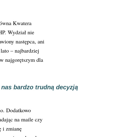
Główna Kwatera
HP. Wydział nie
awiony następca, ani
lato – najbardziej
 w najgorętszym dla
 nas bardzo trudną decyzją
go. Dodatkowo
dając na maile czy
ę i zmianę