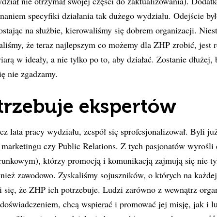
ydział nie otrzymał swojej części do zaktualizowania). Dodat
naniem specyfiki działania tak dużego wydziału. Odejście był
stając na służbie, kierowaliśmy się dobrem organizacji. Niest
liśmy, że teraz najlepszym co możemy dla ZHP zrobić, jest r
iarą w ideały, a nie tylko po to, aby działać. Zostanie dłużej,
się nie zgadzamy.
trzebuje ekspertów
z lata pracy wydziału, zespół się sprofesjonalizował. Byli ju
, marketingu czy Public Relations. Z tych pasjonatów wyrośli 
unkowym), którzy promocją i komunikacją zajmują się nie ty
wnież zawodowo. Zyskaliśmy sojuszników, o których na każdej
i się, że ZHP ich potrzebuje. Ludzi zarówno z wewnątrz organ
świadczeniem, chcą wspierać i promować jej misję, jak i lu