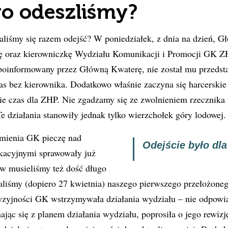
o odeszliśmy?
liśmy się razem odejść? W poniedziałek, z dnia na dzień, 
kę oraz kierowniczkę Wydziału Komunikacji i Promocji GK Z
i poinformowany przez Główną Kwaterę, nie został mu przedst
zas bez kierownika. Dodatkowo właśnie zaczyna się harcerskie 
ie czas dla ZHP. Nie zgadzamy się ze zwolnieniem rzecznika
Te działania stanowiły jednak tylko wierzchołek góry lodowej.
mienia GK pieczę nad
Odejście było dla
kacyjnymi sprawowały już
rw musieliśmy też dość długo
aliśmy (dopiero 27 kwietnia) naszego pierwszego przełożone
zyjności GK wstrzymywała działania wydziału – nie odpowia
ając się z planem działania wydziału, poprosiła o jego rewizj