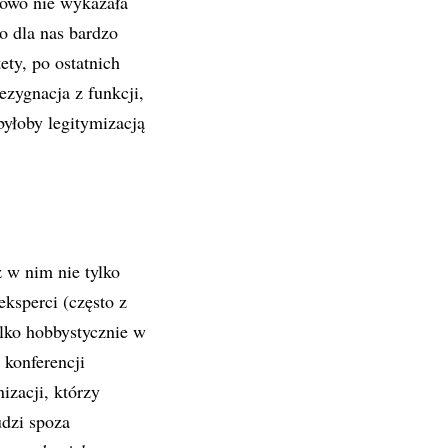
kowo nie wykazała
o dla nas bardzo
ety, po ostatnich
ezygnacja z funkcji,
 byłoby legitymizacją
ż w nim nie tylko
eksperci (często z
lko hobbystycznie w
 konferencji
izacji, którzy
dzi spoza