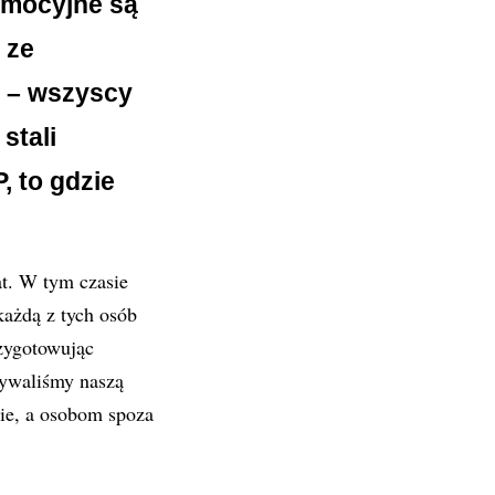
omocyjne są
 ze
 – wszyscy
stali
, to gdzie
t. W tym czasie
każdą z tych osób
zygotowując
ywaliśmy naszą
wie, a osobom spoza