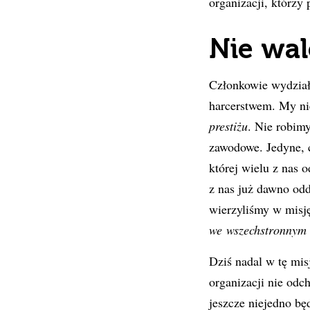
organizacji, którzy 
Nie wal
Członkowie wydział
harcerstwem. My nie
prestiżu
. Nie robimy
zawodowe. Jedyne, c
której wielu z nas 
z nas już dawno odda
wierzyliśmy w mis
we wszechstronnym 
Dziś nadal w tę mis
organizacji nie odc
jeszcze niejedno bę