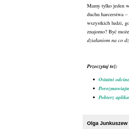
Mamy tylko jeden w
duchu harcerstwa – 
wszystkich ludzi, g
znajomo? Być moż
działaniom na co dz
Przeczytaj też:
Ostatni odcin
Porozmawiajmy
Pobierz aplik
Olga Junkuszew