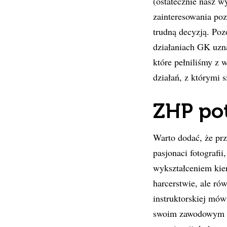
(ostatecznie nasz w
zainteresowania poz
trudną decyzją. Pozo
działaniach GK uzna
które pełniliśmy z w
działań, z którymi 
ZHP po
Warto dodać, że prze
pasjonaci fotografii
wykształceniem kier
harcerstwie, ale ró
instruktorskiej mów
swoim zawodowym do