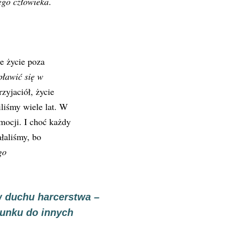
ego człowieka
.
e życie poza
pławić się w
zyjaciół, życie
iliśmy wiele lat. W
mocji. I choć każdy
ałaliśmy, bo
go
 duchu harcerstwa –
sunku do innych