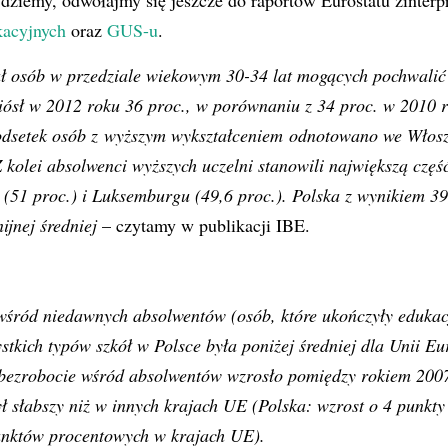
dziemy, odwołajmy się jeszcze do raportów Eurostatu zinterp
kacyjnych
oraz
GUS-u
.
ł osób w przedziale wiekowym 30-34 lat mogących pochwalić
iósł w 2012 roku 36 proc., w porównaniu z 34 proc. w 2010 r
odsetek osób z wyższym wykształceniem odnotowano we Włosz
Z kolei absolwenci wyższych uczelni stanowili największą czę
 (51 proc.) i Luksemburgu (49,6 proc.). Polska z wynikiem 3
ijnej średniej
– czytamy w publikacji IBE.
wśród niedawnych absolwentów (osób, które ukończyły edukac
ystkich typów szkół w Polsce była poniżej średniej dla Unii Eu
 bezrobocie wśród absolwentów wzrosło pomiędzy rokiem 2007
ył słabszy niż w innych krajach UE (Polska: wzrost o 4 punkt
punktów procentowych w krajach UE).