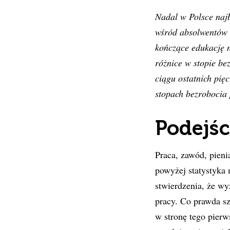
Nadal w Polsce naj
wśród absolwentów s
kończące edukację n
różnice w stopie be
ciągu ostatnich pię
stopach bezrobocia 
Podejśc
Praca, zawód, pienią
powyżej statystyka
stwierdzenia, że w
pracy. Co prawda sz
w stronę tego pierw