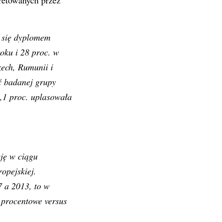
retowanych przez
 się dyplomem
oku i 28 proc. w
ech, Rumunii i
ść badanej grupy
9,1 proc. uplasowała
ję w ciągu
ropejskiej.
 a 2013, to w
y procentowe versus