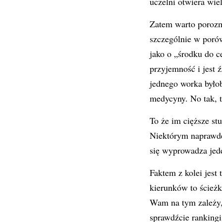
uczelni otwiera wie
Zatem warto porozm
szczególnie w porów
jako o „środku do c
przyjemność i jest 
jednego worka byłob
medycyny. No tak, to
To że im cięższe stu
Niektórym naprawdę 
się wyprowadza jede
Faktem z kolei jest 
kierunków to ścieżk
Wam na tym zależy, 
sprawdźcie rankingi