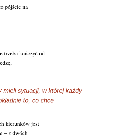
to pójście na
e trzeba kończyć od
edzę,
mieli sytuacji, w której każdy
okładnie to, co chce
h kierunków jest
ie – z dwóch