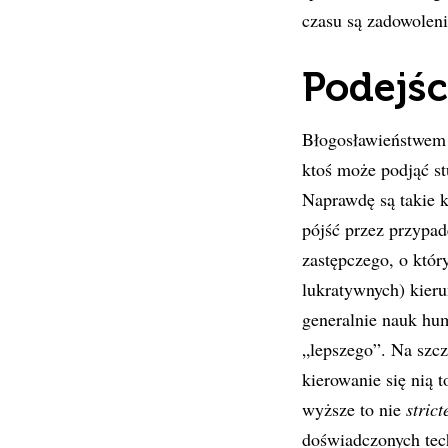
czasu są zadowoleni
Podejśc
Błogosławieństwem d
ktoś może podjąć st
Naprawdę są takie ki
pójść przez przypad
zastępczego, o któr
lukratywnych) kieru
generalnie nauk hum
„lepszego”. Na szcz
kierowanie się nią 
wyższe to nie
strict
doświadczonych tec