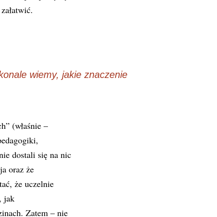
 załatwić.
konale wiemy, jakie znaczenie
ch” (właśnie –
pedagogiki,
e dostali się na nic
ja oraz że
tać, że uczelnie
 jak
zinach. Zatem – nie