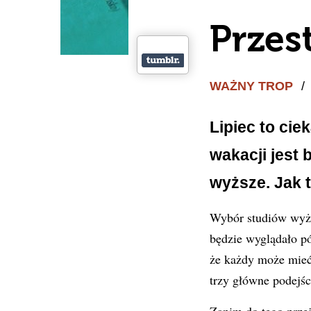
Przes
WAŻNY TROP
/
Lipiec to ci
wakacji jest 
wyższe. Jak t
Wybór studiów wyższ
będzie wyglądało pó
że każdy może mieć 
trzy główne podejści