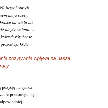
13% bezrobotnych
eniem mają osoby
Polsce od wielu lat
ie uległy zmianie w
 których różnice w
prezentuje GUS.
nie pozytywnie wpływa na naszą
racy
ą pozycję na rynku
anie przesunęła się
 odpowiedniej