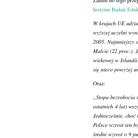
Zanim do tego przej
Instytut Badań Edu
W krajach UE udzia
wyższej uczelni wyn
2005. Najmniejszy 
Malcie (22 proc.). 
wiekowej w Irlandii
się nieco powyżej un
Oraz:
„Stopa bezrobocia 
ostatnich 4 lat) wsz
Jednocześnie, choć
Polsce wzrost ten b
średni wzrost o 9 