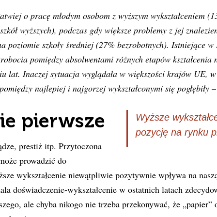
łatwiej o pracę młodym osobom z wyższym wykształceniem (
zkół wyższych), podczas gdy większe problemy z jej znalezi
a poziomie szkoły średniej (27% bezrobotnych). Istniejące w 
zrobocia pomiędzy absolwentami różnych etapów kształcenia n
ciu lat. Inaczej sytuacja wyglądała w większości krajów UE, w
pomiędzy najlepiej i najgorzej wykształconymi się pogłębiły
– 
ie pierwsze
Wyższe wykształce
pozycję na rynku p
dze, prestiż itp. Przytoczona
 może prowadzić do
yższe wykształcenie niewątpliwie pozytywnie wpływa na nasz
ala doświadczenie-wykształcenie w ostatnich latach zdecydow
szego, ale chyba nikogo nie trzeba przekonywać, że „papier”