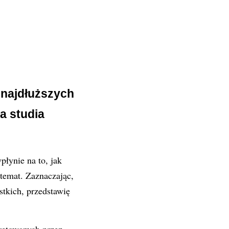
 najdłuższych
a studia
łynie na to, jak
 temat. Zaznaczając,
tkich, przedstawię