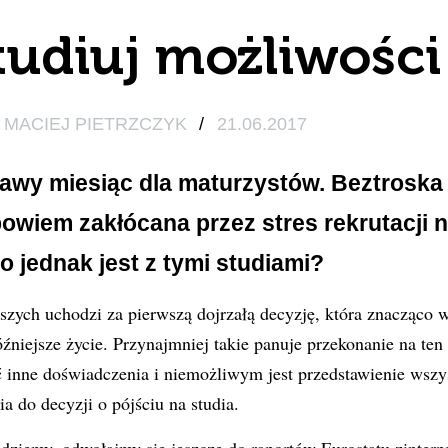
tudiuj możliwości
MACIEJ PIETRZCZYK
/
21.06.2017
ekawy miesiąc dla maturzystów. Beztroska
bowiem zakłócana przez stres rekrutacji n
o jednak jest z tymi studiami?
ych uchodzi za pierwszą dojrzałą decyzję, która znacząco wp
źniejsze życie. Przynajmniej takie panuje przekonanie na ten
inne doświadczenia i niemożliwym jest przedstawienie wszys
a do decyzji o pójściu na studia.