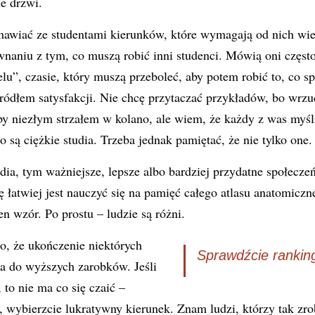
le drzwi.
awiać ze studentami kierunków, które wymagają od nich wie
naniu z tym, co muszą robić inni studenci. Mówią oni często
elu”, czasie, który muszą przeboleć, aby potem robić to, co s
źródłem satysfakcji. Nie chcę przytaczać przykładów, bo wrz
y niezłym strzałem w kolano, ale wiem, że każdy z was myśli
 są ciężkie studia. Trzeba jednak pamiętać, że nie tylko one.
dia, tym ważniejsze, lepsze albo bardziej przydatne społeczeń
łatwiej jest nauczyć się na pamięć całego atlasu anatomiczne
n wzór. Po prostu – ludzie są różni.
to, że ukończenie niektórych
Sprawdźcie ranking
a do wyższych zarobków. Jeśli
to nie ma co się czaić –
, wybierzcie lukratywny kierunek. Znam ludzi, którzy tak zro