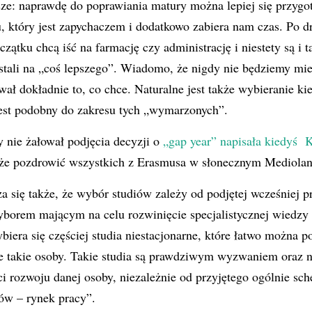
ze: naprawdę do poprawiania matury można lepiej się przygo
, który jest zapychaczem i dodatkowo zabiera nam czas. Po dr
czątku chcą iść na farmację czy administrację i niestety są i t
ostali na „coś lepszego”. Wiadomo, że nigdy nie będziemy miel
wał dokładnie to, co chce. Naturalne jest także wybieranie ki
jest podobny do zakresu tych „wymarzonych”.
y nie żałował podjęcia decyzji o
„gap year” napisała kiedyś 
że pozdrowić wszystkich z Erasmusa w słonecznym Mediolan
za się także, że wybór studiów zależy od podjętej wcześniej pr
borem mającym na celu rozwinięcie specjalistycznej wiedzy 
biera się częściej studia niestacjonarne, które łatwo można p
ie takie osoby. Takie studia są prawdziwym wyzwaniem oraz 
ci rozwoju danej osoby, niezależnie od przyjętego ogólnie sc
iów – rynek pracy”.