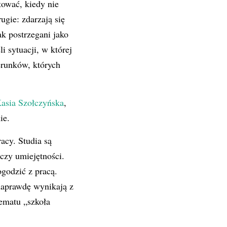
tować, kiedy nie
ugie: zdarzają się
ak postrzegani jako
i sytuacji, w której
erunków, których
Kasia Szołczyńska
,
ie.
acy. Studia są
czy umiejętności.
ogodzić z pracą.
naprawdę wynikają z
hematu „szkoła