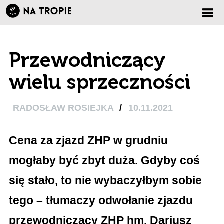
Zmi
Przewodniczący
nawi
wielu sprzeczności
RADOSŁAW ROSIEJKA
/
10.11.2021
Cena za zjazd ZHP w grudniu
mogłaby być zbyt duża. Gdyby coś
się stało, to nie wybaczyłbym sobie
tego – tłumaczy odwołanie zjazdu
przewodniczący ZHP hm. Dariusz