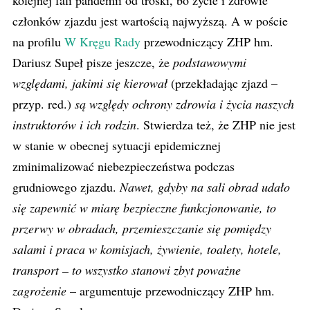
kolejnej fali pandemii od troski, bo życie i zdrowie
członków zjazdu jest wartością najwyższą. A w poście
na profilu
W Kręgu Rady
przewodniczący ZHP hm.
Dariusz Supeł pisze jeszcze, że
podstawowymi
względami, jakimi się kierował
(przekładając zjazd –
przyp. red.)
są względy ochrony zdrowia i życia naszych
instruktorów i ich rodzin
. Stwierdza też, że ZHP nie jest
w stanie w obecnej sytuacji epidemicznej
zminimalizować niebezpieczeństwa podczas
grudniowego zjazdu.
Nawet, gdyby na sali obrad udało
się zapewnić w miarę bezpieczne funkcjonowanie, to
przerwy w obradach, przemieszczanie się pomiędzy
salami i praca w komisjach, żywienie, toalety, hotele,
transport – to wszystko stanowi zbyt poważne
zagrożenie
– argumentuje przewodniczący ZHP hm.