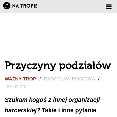
Zmi
nawi
Przyczyny podziałów
WAŻNY TROP
/
RADOSŁAW ROSIEJKA
/
22.02.2021
Szukam kogoś z innej organizacji
harcerskiej?
Takie i inne pytanie