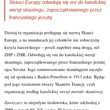
Skauci Europy odwołują się oni do katolickiej
wersji skautingu, zapoczątkowanego przez
francuskiego jezuitę
Dzisiaj ta organizacja posługuję się nazwą Skauci
Europy, a na mundurach jej członków nie zobaczymy
krzyża harcerskiego – poszli zupełnie inną drogą, niż
ZHP i ZHR. Odwołują się oni do katolickiej wersji
skautingu, zapoczątkowanego przez francuskiego jezuitę
ojca Sevina. Jego zainteresowanie skautingiem zaczęło
się od spotkania z Baden-Powellem w 1913 roku. Będąc
pod jego wrażeniem tworzy Skautów Francji, czyli
organizację według
katolickiej wersji metody skautowej.
Zawiszacy
to niejedyne środowiska, które odchodzą z
ZHP w latach 80. XX wieku. W kraju powstają