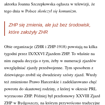
aktorka Joanna Szczepkowska ogłasza w telewizji, że
tego dnia w Polsce
skończył się komunizm
.
ZHP się zmienia, ale już bez środowisk,
które założyły ZHR
Obie organizacje (ZHR i ZHP-1918) powstają na kilka
tygodni przez IX/XXVI Zjazdem ZHP. To właśnie na
nim zapada decyzja o tym, żeby w numeracji zjazdów
uwzględniać zjazdy przedwojenne. Tym sposobem z
dziewiątego zrobił się dwudziesty szósty zjazd. Wtedy
też zmieniono Prawo Harcerskie i zadeklarowano chęć
powrotu do skautowej rodziny, z której w okresie PRL
wyrzucono ZHP. Później był przełomowy XXVIII Zjazd
ZHP w Bydgoszczy, na którym przywrócono tradycyjne