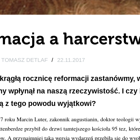
macja a harcerst
TOMASZ DETLAF
/
22.11.2017
rągłą rocznicę reformacji zastanówmy, w
jny wpłynął na naszą rzeczywistość. I czy
są z tego powodu wyjątkowi?
7 roku Marcin Luter, zakonnik augustianin, doktor teologii w
tenberdze przybił do drzwi tamtejszego kościoła 95 tez, które
w. A przynajmniej taka wersja wydarzeń przebiła się do wyo