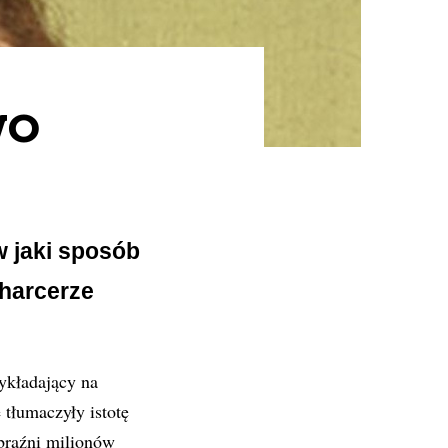
wo
 jaki sposób
 harcerze
ykładający na
 tłumaczyły istotę
braźni milionów