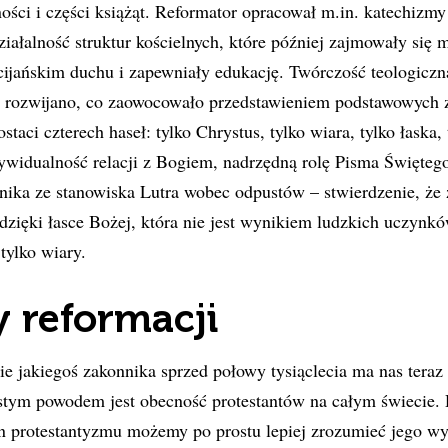
ości i części książąt. Reformator opracował m.in. katechizmy
ziałalność struktur kościelnych, które później zajmowały się 
ijańskim duchu i zapewniały edukację. Twórczość teologiczn
 rozwijano, co zaowocowało przedstawieniem podstawowych 
taci czterech haseł: tylko Chrystus, tylko wiara, tylko łaska,
ywidualność relacji z Bogiem, nadrzędną rolę Pisma Świętego 
nika ze stanowiska Lutra wobec odpustów – stwierdzenie, że
dzięki łasce Bożej, która nie jest wynikiem ludzkich uczynkó
tylko wiary.
 reformacji
e jakiegoś zakonnika sprzed połowy tysiąclecia ma nas teraz
tym powodem jest obecność protestantów na całym świecie. 
zin protestantyzmu możemy po prostu lepiej zrozumieć jego 