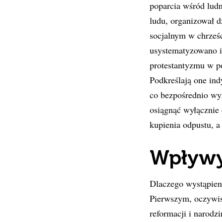
poparcia wśród ludn
ludu, organizował d
socjalnym w chrześc
usystematyzowano i
protestantyzmu w pos
Podkreślają one ind
co bezpośrednio wy
osiągnąć wyłącznie 
kupienia odpustu, a 
Wpływy
Dlaczego wystąpieni
Pierwszym, oczywis
reformacji i narod