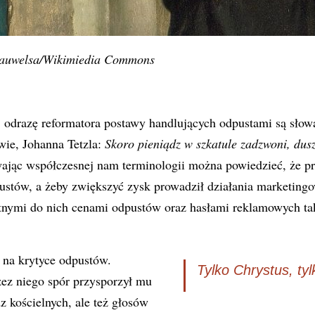
Pauwelsa/Wikimiedia Commons
odrazę reformatora postawy handlujących odpustami są słowa
wie, Johanna Tetzla:
Skoro pieniądz w szkatule zadzwoni, dusz
ając współczesnej nam terminologii można powiedzieć, że p
ustów, a żeby zwiększyć zysk prowadził działania marketingo
nymi do nich cenami odpustów oraz hasłami reklamowych tak
ł na krytyce odpustów.
Tylko Chrystus, tyl
ez niego spór przysporzył mu
 kościelnych, ale też głosów