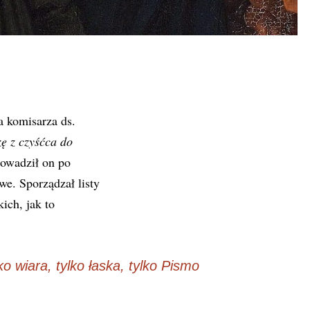
 komisarza ds.
ę z czyśćca do
rowadził on po
we. Sporządzał listy
ich, jak to
ko wiara, tylko łaska, tylko Pismo