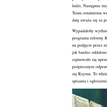
ludzi. Następnie m
Temu ostatniemu wrę
datę uważa się za p
Wypadałoby wytłuma
programu reformy K
na podjęcie przez n
jak bardzo oddalono
zajmowało się upra
pośpiesznym odpraw
się Rzymu. To właśn
spisania i ogłoszeni