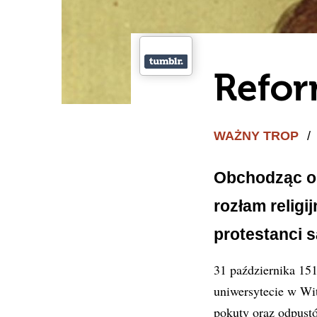
Refor
WAŻNY TROP
/
Obchodząc ok
rozłam religi
protestanci 
31 października 151
uniwersytecie w Wit
pokuty oraz odpustó