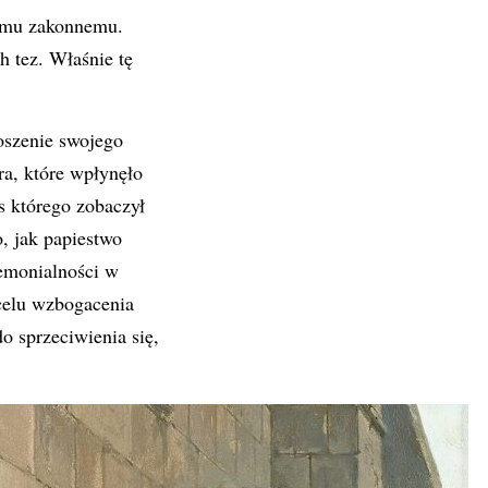
nemu zakonnemu.
h tez. Właśnie tę
oszenie swojego
a, które wpłynęło
s którego zobaczył
o, jak papiestwo
remonialności w
celu wzbogacenia
o sprzeciwienia się,