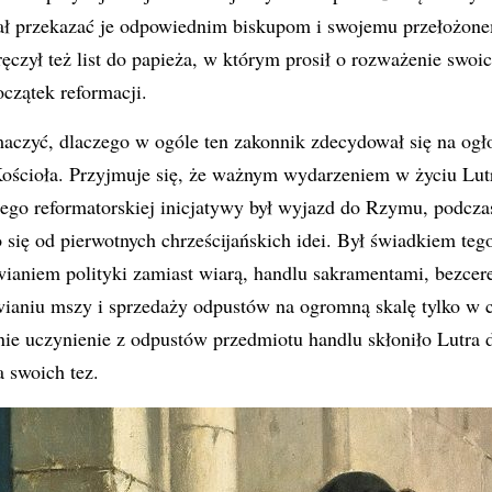
iał przekazać je odpowiednim biskupom i swojemu przełożo
czył też list do papieża, w którym prosił o rozważenie swoic
oczątek reformacji.
czyć, dlaczego w ogóle ten zakonnik zdecydował się na ogł
ościoła. Przyjmuje się, że ważnym wydarzeniem w życiu Lutr
iego reformatorskiej inicjatywy był wyjazd do Rzymu, podcza
 się od pierwotnych chrześcijańskich idei. Był świadkiem teg
wianiem polityki zamiast wiarą, handlu sakramentami, bezce
ianiu mszy i sprzedaży odpustów na ogromną skalę tylko w 
ie uczynienie z odpustów przedmiotu handlu skłoniło Lutra d
a swoich tez.