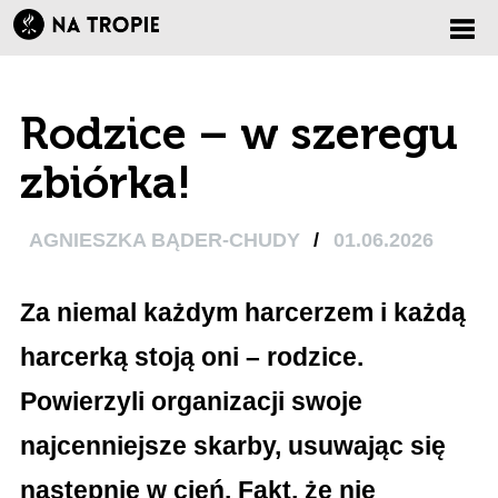
Zmi
Rodzice – w szeregu
nawi
zbiórka!
AGNIESZKA BĄDER-CHUDY
/
01.06.2026
Za niemal każdym harcerzem i każdą
harcerką stoją oni – rodzice.
Powierzyli organizacji swoje
najcenniejsze skarby, usuwając się
następnie w cień. Fakt, że nie