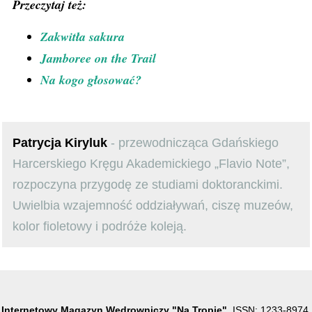
Przeczytaj też:
Zakwitła sakura
Jamboree on the Trail
Na kogo głosować?
Patrycja Kiryluk
- przewodnicząca Gdańskiego
Harcerskiego Kręgu Akademickiego „Flavio Note”,
rozpoczyna przygodę ze studiami doktoranckimi.
Uwielbia wzajemność oddziaływań, ciszę muzeów,
kolor fioletowy i podróże koleją.
Internetowy Magazyn Wędrowniczy "Na Tropie"
, ISSN: 1233-8974.