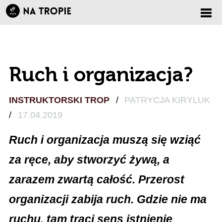
Zmi
nawi
Ruch i organizacja?
INSTRUKTORSKI TROP
/
PATRYCJA KIRYLUK
/
17.04.2019
Ruch i organizacja muszą się wziąć
za ręce, aby stworzyć żywą, a
zarazem zwartą całość. Przerost
organizacji zabija ruch. Gdzie nie ma
ruchu, tam traci sens istnienie