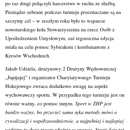
po raz drugi połączyli harcerstwo w ruchu ze służbą.
Pieniądze zebrane podczas turnieju przeznaczane są na
szczytny cel – w zeszłym roku było to wsparcie
nowotarskiego koła Stowarzyszenia na rzecz Osób z
Upośledzeniem Umysłowym, zaś tegoroczna edycja
miała na celu pomoc Sybirakom i kombatantom z
Kresów Wschodnich.
Jakub Udziela, drużynowy 2 Drużyny Wędrowniczej
„Jupijajej” i organizator Charytatywnego Turnieju
Hokejowego zwraca dodatkowo uwagę na aspekt
wychowawczy sportu. W przypadku tego turnieju jest on
równie ważny, co pomoc innym.
Sport w ZHP jest
bardzo ważny, bo przecież sama ręka metody mówi o
rywalizacji i współzawodnictwie, a najpełniej i najlepiej
widzimy te dwie rzeczy właśnie w sporcie. Sport daje też