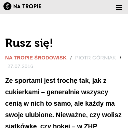
Zmi
nawi
Rusz się!
NA TROPIE ŚRODOWISK
/
PIOTR GÓRNIAK
/
27.07.2016
Ze sportami jest trochę tak, jak z
cukierkami – generalnie wszyscy
cenią w nich to samo, ale każdy ma
swoje ulubione. Nieważne, czy wolisz
siatkówkę, czy hokej – w ZHP