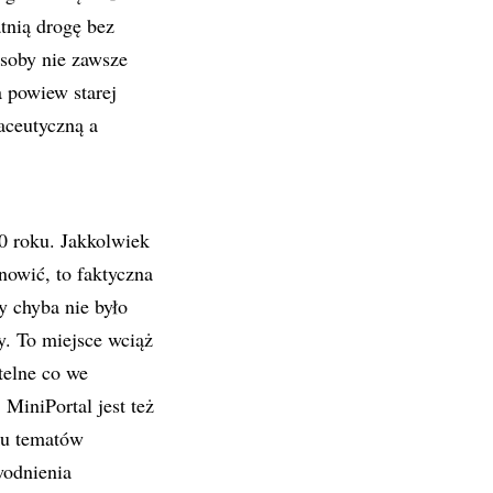
tnią drogę bez
osoby nie zawsze
a powiew starej
aceutyczną a
0 roku. Jakkolwiek
nowić, to faktyczna
y chyba nie było
. To miejsce wciąż
telne co we
MiniPortal jest też
ku tematów
wodnienia