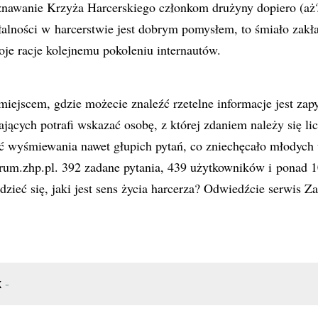
znawanie Krzyża Harcerskiego członkom drużyny dopiero (aż?
ałalności w harcerstwie jest dobrym pomysłem, to śmiało zakła
oje racje kolejnemu pokoleniu internautów.
miejscem, gdzie możecie znaleźć rzetelne informacje jest zapy
jących potrafi wskazać osobę, z której zdaniem należy się lic
nąć wyśmiewania nawet głupich pytań, co zniechęcało młodyc
orum.zhp.pl. 392 zadane pytania, 439 użytkowników i ponad 
zieć się, jaki jest sens życia harcerza? Odwiedźcie serwis Za
k
-