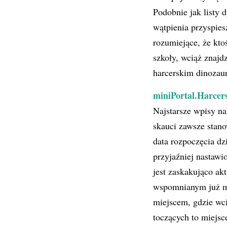
Podobnie jak listy 
wątpienia przyspies
rozumiejące, że kto
szkoły, wciąż znajd
harcerskim dinozau
miniPortal.Harcers
Najstarsze wpisy na
skauci zawsze stano
data rozpoczęcia dz
przyjaźniej nastaw
jest zaskakująco ak
wspomnianym już mie
miejscem, gdzie wci
toczących to miejsc