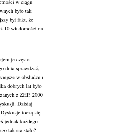
etności w ciągu
wnych było tak
szy był fakt, że
niż 10 wiadomości na
łem je często.
go dnia sprawdzać,
wiejsze w obsłudze i
ka dobrych lat było
iązanych z ZHP. 2000
skusji. Dzisiaj
 Dyskusje toczą się
dyś jednak każdego
go tak się stało?