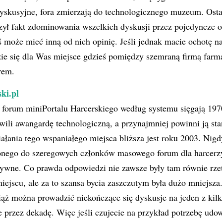
dyskusyjne, fora zmierzają do technologicznego muzeum. Osta
zył fakt zdominowania wszelkich dyskusji przez pojedyncze 
ś może mieć inną od nich opinię. Jeśli jednak macie ochotę n
zie się dla Was miejsce gdzieś pomiędzy szemraną firmą farm
rem.
ki.pl
 forum miniPortalu Harcerskiego według systemu sięgają 197
wili awangardę technologiczną, a przynajmniej powinni ją sta
iałania tego wspaniałego miejsca bliższa jest roku 2003. Nigd
ionego do szeregowych członków masowego forum dla harcerzy
tywne. Co prawda odpowiedzi nie zawsze były tam równie rze
jscu, ale za to szansa bycia zaszczutym była dużo mniejsza. 
ąż można prowadzić niekończące się dyskusje na jeden z kil
e przez dekadę. Więc jeśli czujecie na przykład potrzebę udo