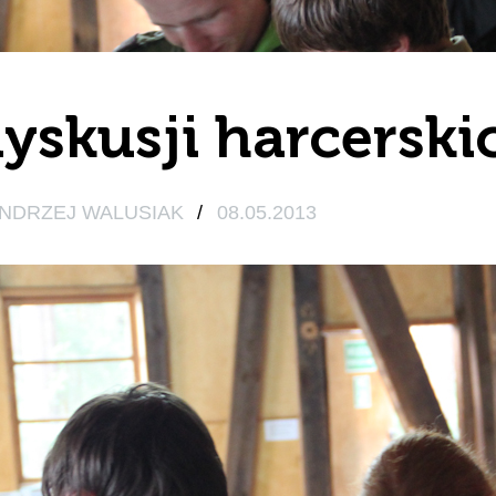
dyskusji harcerski
NDRZEJ WALUSIAK
/
08.05.2013