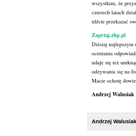
wszystkim, że przy
czterech latach dzi
idźcie przekazać sw
Zapytaj.zhp.pl
Dzisiaj najlepszym 
oceniania odpowiada
udaje się też unik
odzywania się na f
Macie ochotę dowied
Andrzej Walusiak
Andrzej Walusia