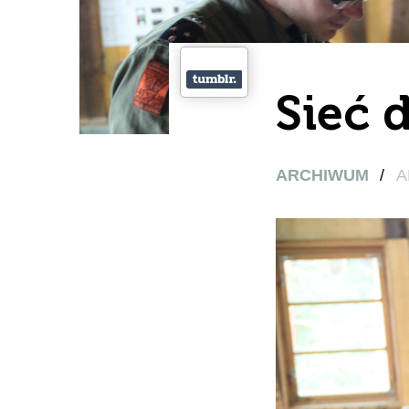
Sieć 
ARCHIWUM
/
A