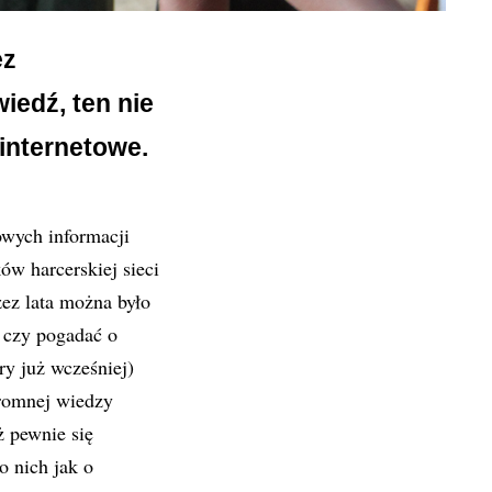
ez
iedź, ten nie
internetowe.
wych informacji
ów harcerskiej sieci
zez lata można było
 czy pogadać o
ry już wcześniej)
gromnej wiedzy
ż pewnie się
o nich jak o