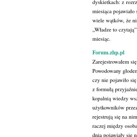
dyskietkach: z roz
miesiąca pojawiało 
wiele wątków, że ni
„Władze to czytają”
miesiąc.
Forum.zhp.pl
Zarejestrowałem się
Powodowany głodem i
czy nie pojawiło si
z formułą przyjaźni
kopalnią wiedzy wsz
użytkowników przez 
rejestrują się na ni
raczej między osoba
dnia pojawiały się 