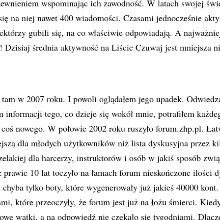
rzewnieniem wspominając ich zawodność. W latach swojej świ
się na niej nawet 400 wiadomości. Czasami jednocześnie akty
ektórzy gubili się, na co właściwie odpowiadają. A najważniej
! Dzisiaj średnia aktywność na Liście Czuwaj jest mniejsza 
 tam w 2007 roku. I powoli oglądałem jego upadek. Odwiedza
nformacji tego, co dzieje się wokół mnie, potrafiłem każde
ę coś nowego. W połowie 2002 roku ruszyło forum.zhp.pl. Łat
ejszą dla młodych użytkowników niż lista dyskusyjna przez kil
elakiej dla harcerzy, instruktorów i osób w jakiś sposób zw
prawie 10 lat toczyło na łamach forum nieskończone ilości dy
m chyba tylko boty, które wygenerowały już jakieś 40000 kont.
mi, które przeoczyły, że forum jest już na łożu śmierci. Kie
nowe wątki, a na odpowiedź nie czekało się tygodniami. Dlacze