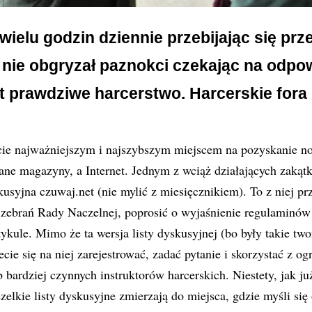
ł wielu godzin dziennie przebijając się prz
 nie obgryzał paznokci czekając na odpow
t prawdziwe harcerstwo. Harcerskie fora 
 najważniejszym i najszybszym miejscem na pozyskanie no
wane magazyny, a Internet. Jednym z wciąż działających zakątk
skusyjna czuwaj.net (nie mylić z miesięcznikiem). To z niej pr
 zebrań Rady Naczelnej, poprosić o wyjaśnienie regulaminów
ykule. Mimo że ta wersja listy dyskusyjnej (bo były takie two
ecie się na niej zarejestrować, zadać pytanie i skorzystać z o
 bardziej czynnych instruktorów harcerskich. Niestety, jak ju
zelkie listy dyskusyjne zmierzają do miejsca, gdzie myśli się 