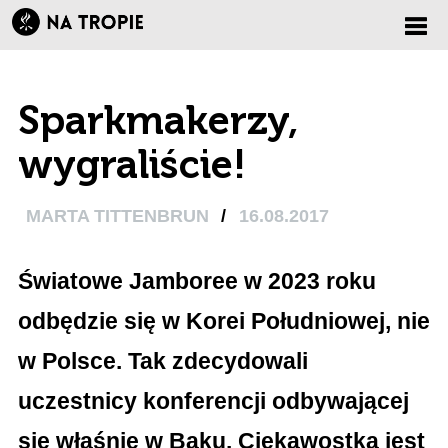
Zmi
Sparkmakerzy,
nawi
wygraliście!
MARTA TITTENBRUN
/
16.08.2017
Światowe Jamboree w 2023 roku
odbędzie się w Korei Południowej, nie
w Polsce. Tak zdecydowali
uczestnicy konferencji odbywającej
się właśnie w Baku. Ciekawostką jest