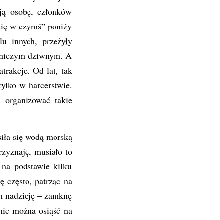
ją osobę, członków
się w czymś” poniży
lu innych, przeżyły
h niczym dziwnym. A
atrakcje. Od lat, tak
tylko w harcerstwie.
 organizować takie
siła się wodą morską
rzyznaję, musiało to
na podstawie kilku
 często, patrząc na
m nadzieję – zamknę
nie można osiąść na