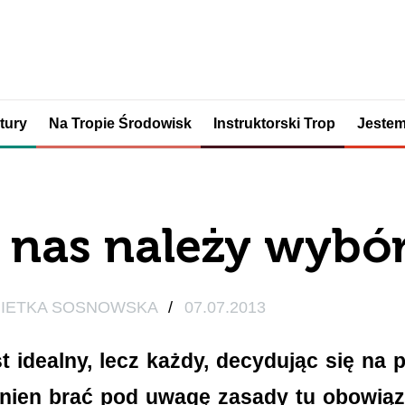
tury
Na Tropie Środowisk
Instruktorski Trop
Jestem
 nas należy wybó
IETKA SOSNOWSKA
/
07.07.2013
t idealny, lecz każdy, decydując się na
nien brać pod uwagę zasady tu obowiąz