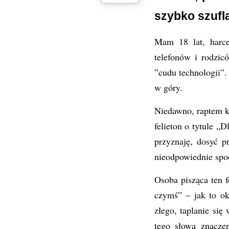
szybko szufla
Mam 18 lat, harc
telefonów i rodzi
”cudu technologii”
w góry.
Niedawno, raptem k
felieton o tytule 
przyznaję, dosyć p
nieodpowiednie spo
Osoba pisząca ten f
czymś” – jak to ok
złego, taplanie si
tego słowa znaczen