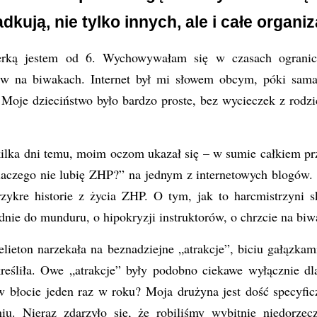
dkują, nie tylko innych, ale i całe organiz
erką jestem od 6. Wychowywałam się w czasach ogranic
ców na biwakach. Internet był mi słowem obcym, póki sama
. Moje dzieciństwo było bardzo proste, bez wycieczek z rodz
ilka dni temu, moim oczom ukazał się – w sumie całkiem p
„Dlaczego nie lubię ZHP?” na jednym z internetowych blogów
rzykre historie z życia ZHP. O tym, jak to harcmistrzyni s
dnie do munduru, o hipokryzji instruktorów, o chrzcie na bi
elieton narzekała na beznadziejne „atrakcje”, biciu gałązka
reśliła. Owe „atrakcje” były podobno ciekawe wyłącznie dl
ę w błocie jeden raz w roku? Moja drużyna jest dość specyf
iu. Nieraz zdarzyło się, że robiliśmy wybitnie niedorzecz