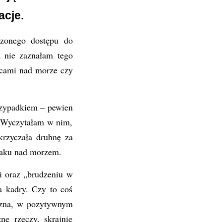
acje.
zonego dostępu do
 nie zaznałam tego
icami nad morze czy
rzypadkiem – pewien
. Wyczytałam w nim,
krzyczała druhnę za
waku nad morzem.
mi oraz „brudzeniu w
a kadry. Czy to coś
iczna, w pozytywnym
ne rzeczy, skrajnie