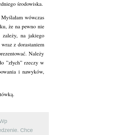
iedniego środowiska.
ć. Myślałam wówczas
ku, że na pewno nie
 zależy, na jakiego
, wraz z dorastaniem
prezentować. Należy
do ”złych” rzeczy w
ępowania i nawyków,
ytówką.
DWp
edzenie. Chce