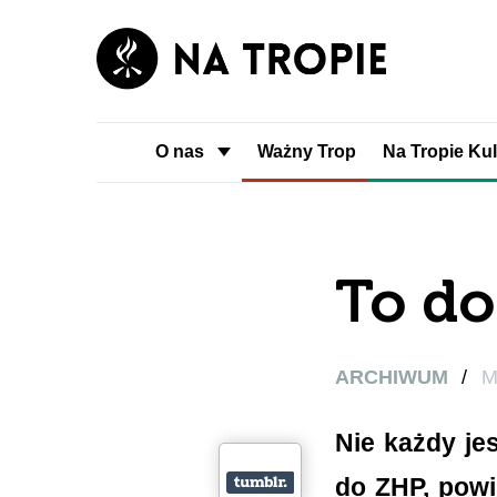
O nas
Ważny Trop
Na Tropie Kul
To do
ARCHIWUM
/
M
Nie każdy jes
do ZHP, powi