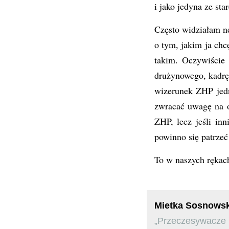
i jako jedyna ze st
Często widziałam n
o tym, jakim ja ch
takim. Oczywiście 
drużynowego, kadrę 
wizerunek ZHP jedn
zwracać uwagę na o
ZHP, lecz jeśli in
powinno się patrzeć
To w naszych rękac
Mietka Sosnows
„Przeczesywacze B