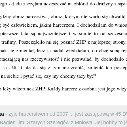
arego składu zaczęłam uczęszczać na zbiórki do drużyny z sąs
ędzny obraz harcerstwa, obraz, którym nie warto się chwali
cę być człowiekiem, jakim harcerzem. I dochodziłam do wnios
pierwsze lata są najważniejsze i w sumie to od szczęścia
trafimy. Poszczęściło mi się poznać ZHP z najlepszej strony
ak się zmieniał, lecz ja nadal wiedziałam, co chcę sobą re
taczającą nas rzeczywistość i nie pozwalać, by dochodziło 
ni są „źli” i nie da się z tym nic zrobić, zmienić ich post
 na siebie i pytać się, czy my chcemy tacy być?
h leży wizerunek ZHP. Każdy harcerz z osobna jest jego wiz
ka
- żyje harcerstwem od 2007 r., jest zastępową w 45 
agien” im. Szarych Szeregów z Mniowa. Jej hobby to j