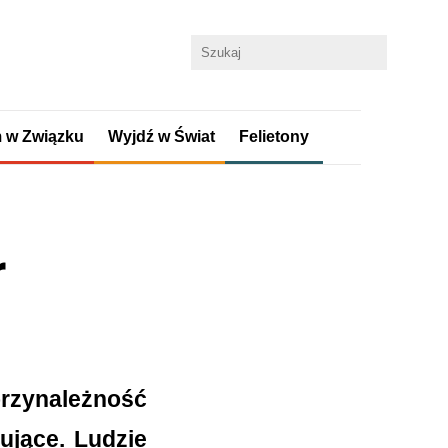
 w Związku
Wyjdź w Świat
Felietony
r
 przynależność
ujące. Ludzie