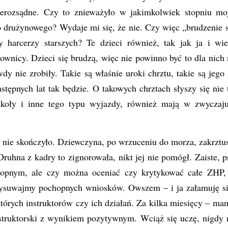
nierozsądne. Czy to znieważyło w jakimkolwiek stopniu mo
 drużynowego? Wydaje mi się, że nie. Czy więc „brudzenie 
y harcerzy starszych? Te dzieci również, tak jak ja i wie
kownicy. Dzieci się brudzą, więc nie powinno być to dla nic
dy nie zrobiły. Takie są właśnie uroki chrztu, takie są jego 
następnych lat tak będzie. O takowych chrztach słyszy się nie 
szkoły i inne tego typu wyjazdy, również mają w zwyczaju
 nie skończyło. Dziewczyna, po wrzuceniu do morza, zakrztu
 Druhna z kadry to zignorowała, nikt jej nie pomógł. Zaiste, p
ropnym, ale czy można oceniać czy krytykować całe ZHP, 
suwajmy pochopnych wniosków. Owszem – i ja załamuję się
tórych instruktorów czy ich działań. Za kilka miesięcy – ma
nstruktorski z wynikiem pozytywnym. Wciąż się uczę, nigdy 