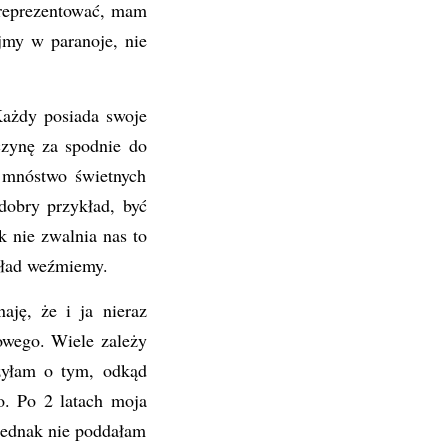
ą reprezentować, mam
jmy w paranoje, nie
Każdy posiada swoje
czynę za spodnie do
 mnóstwo świetnych
dobry przykład, być
 nie zwalnia nas to
ykład weźmiemy.
aję, że i ja nieraz
owego. Wiele zależy
rzyłam o tym, odkąd
o. Po 2 latach moja
 jednak nie poddałam