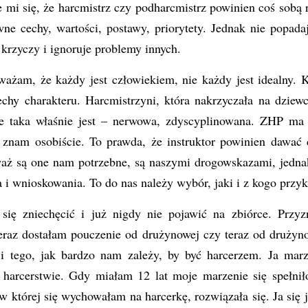
e mi się, że harcmistrz czy podharcmistrz powinien coś sob
wne cechy, wartości, postawy, priorytety. Jednak nie popada
krzyczy i ignoruje problemy innych.
ważam, że każdy jest człowiekiem, nie każdy jest idealny. 
cechy charakteru. Harcmistrzyni, która nakrzyczała na dziew
e taka właśnie jest – nerwowa, zdyscyplinowana. ZHP ma
u znam osobiście. To prawda, że instruktor powinien dawać 
waż są one nam potrzebne, są naszymi drogowskazami, jednak
 i wnioskowania. To do nas należy wybór, jaki i z kogo prz
ię zniechęcić i już nigdy nie pojawić na zbiórce. Przyzn
ieraz dostałam pouczenie od drużynowej czy teraz od drużyn
 i tego, jak bardzo nam zależy, by być harcerzem. Ja ma
 harcerstwie. Gdy miałam 12 lat moje marzenie się spełnił
w której się wychowałam na harcerkę, rozwiązała się. Ja się