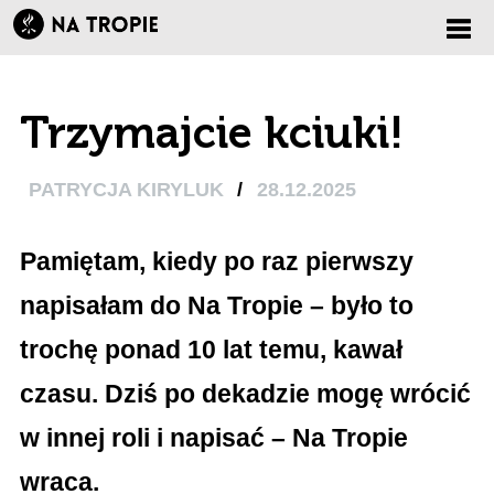
Zmi
Trzymajcie kciuki!
nawi
PATRYCJA KIRYLUK
/
28.12.2025
Pamiętam, kiedy po raz pierwszy
napisałam do Na Tropie – było to
trochę ponad 10 lat temu, kawał
czasu. Dziś po dekadzie mogę wrócić
w innej roli i napisać – Na Tropie
wraca.