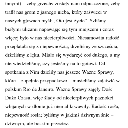
innymi) – żeby grzechy zostały nam odpuszczone, żeby
trafił nas grom z jasnego nieba, który zaświeci w
naszych głowach myśl: „Oto jest życie”. Szliśmy
białymi ulicami napawając się tym miejscem i coraz
więcej było w nas niecierpliwości. Niesamowita radość
przeplatała się z niepewnością; drżeliśmy ze szczęścia,
drżeliśmy z lęku. Miało się wydarzyć coś dużego, a my
nie wiedzieliśmy, czy jesteśmy na to gotowi. Od
spotkania z Nim dzieliły nas jeszcze Ważne Sprawy,
które – zupełnie przypadkowo – musieliśmy załatwić w
polskim Rio de Janeiro. Ważne Sprawy zajęły Dość
Dużo Czasu, więc ślady od niecierpliwych paznokci
wbijanych w dłonie już niemal krwawiły. Radość rosła,
niepewność rosła; byliśmy w jakimś dziwnym śnie –
dziwnym, ale boskim przecież.