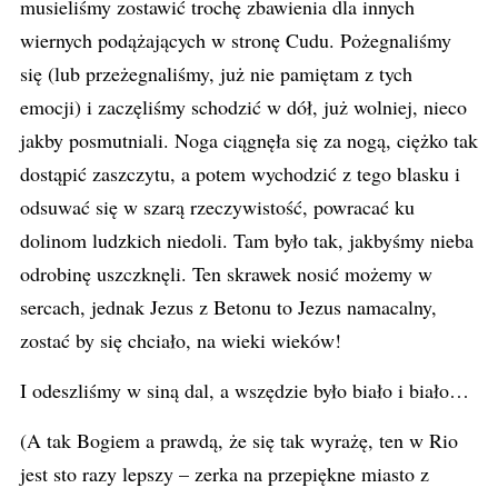
musieliśmy zostawić trochę zbawienia dla innych
wiernych podążających w stronę Cudu. Pożegnaliśmy
się (lub przeżegnaliśmy, już nie pamiętam z tych
emocji) i zaczęliśmy schodzić w dół, już wolniej, nieco
jakby posmutniali. Noga ciągnęła się za nogą, ciężko tak
dostąpić zaszczytu, a potem wychodzić z tego blasku i
odsuwać się w szarą rzeczywistość, powracać ku
dolinom ludzkich niedoli. Tam było tak, jakbyśmy nieba
odrobinę uszczknęli. Ten skrawek nosić możemy w
sercach, jednak Jezus z Betonu to Jezus namacalny,
zostać by się chciało, na wieki wieków!
I odeszliśmy w siną dal, a wszędzie było biało i biało…
(A tak Bogiem a prawdą, że się tak wyrażę, ten w Rio
jest sto razy lepszy – zerka na przepiękne miasto z