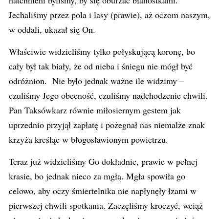
natchnieni byliśmy, by się oburzać błahostkami.
Jechaliśmy przez pola i lasy (prawie), aż oczom naszym,
w oddali, ukazał się On.
Właściwie widzieliśmy tylko połyskującą koronę, bo
cały był tak biały, że od nieba i śniegu nie mógł być
odróżnion. Nie było jednak ważne ile widzimy –
czuliśmy Jego obecność, czuliśmy nadchodzenie chwili.
Pan Taksówkarz równie miłosiernym gestem jak
uprzednio przyjął zapłatę i pożegnał nas niemalże znak
krzyża kreśląc w błogosławionym powietrzu.
Teraz już widzieliśmy Go dokładnie, prawie w pełnej
krasie, bo jednak nieco za mgłą. Mgła spowiła go
celowo, aby oczy śmiertelnika nie napłynęły łzami w
pierwszej chwili spotkania. Zaczęliśmy kroczyć, wciąż