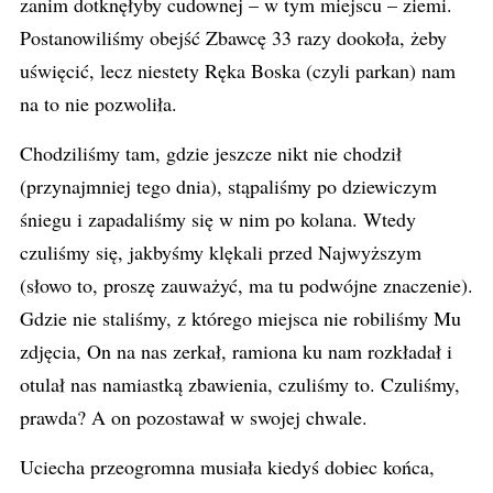
zanim dotknęłyby cudownej – w tym miejscu – ziemi.
Postanowiliśmy obejść Zbawcę 33 razy dookoła, żeby
uświęcić, lecz niestety Ręka Boska (czyli parkan) nam
na to nie pozwoliła.
Chodziliśmy tam, gdzie jeszcze nikt nie chodził
(przynajmniej tego dnia), stąpaliśmy po dziewiczym
śniegu i zapadaliśmy się w nim po kolana. Wtedy
czuliśmy się, jakbyśmy klękali przed Najwyższym
(słowo to, proszę zauważyć, ma tu podwójne znaczenie).
Gdzie nie staliśmy, z którego miejsca nie robiliśmy Mu
zdjęcia, On na nas zerkał, ramiona ku nam rozkładał i
otulał nas namiastką zbawienia, czuliśmy to. Czuliśmy,
prawda? A on pozostawał w swojej chwale.
Uciecha przeogromna musiała kiedyś dobiec końca,