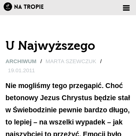
Zmi
nawi
U Najwyższego
ARCHIWUM
/
MARTA SZEWCZUK
/
19.01.2011
Nie mogliśmy tego przegapić. Choć
betonowy Jezus Chrystus będzie stał
w Świebodzinie pewnie bardzo długo,
to lepiej – na wszelki wypadek – jak
najszybciej to przeżyć. Emocji było