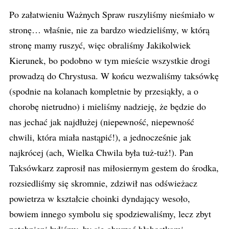
Po załatwieniu Ważnych Spraw ruszyliśmy nieśmiało w
stronę… właśnie, nie za bardzo wiedzieliśmy, w którą
stronę mamy ruszyć, więc obraliśmy Jakikolwiek
Kierunek, bo podobno w tym mieście wszystkie drogi
prowadzą do Chrystusa. W końcu wezwaliśmy taksówkę
(spodnie na kolanach kompletnie by przesiąkły, a o
chorobę nietrudno) i mieliśmy nadzieję, że będzie do
nas jechać jak najdłużej (niepewność, niepewność
chwili, która miała nastąpić!), a jednocześnie jak
najkrócej (ach, Wielka Chwila była tuż-tuż!). Pan
Taksówkarz zaprosił nas miłosiernym gestem do środka,
rozsiedliśmy się skromnie, zdziwił nas odświeżacz
powietrza w kształcie choinki dyndający wesoło,
bowiem innego symbolu się spodziewaliśmy, lecz zbyt