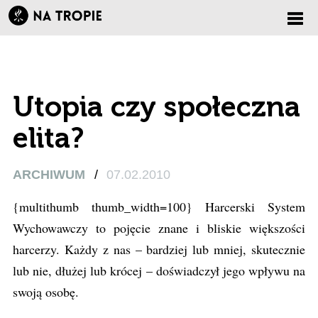
Zmi
nawi
Utopia czy społeczna
elita?
ARCHIWUM
/
07.02.2010
{multithumb thumb_width=100} Harcerski System
Wychowawczy to pojęcie znane i bliskie większości
harcerzy. Każdy z nas – bardziej lub mniej, skutecznie
lub nie, dłużej lub krócej – doświadczył jego wpływu na
swoją osobę.