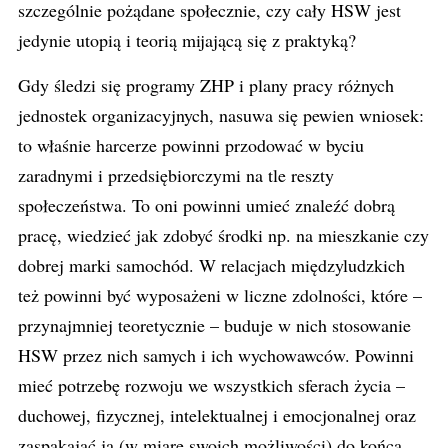
szczególnie pożądane społecznie, czy cały HSW jest
jedynie utopią i teorią mijającą się z praktyką?
Gdy śledzi się programy ZHP i plany pracy różnych
jednostek organizacyjnych, nasuwa się pewien wniosek:
to właśnie harcerze powinni przodować w byciu
zaradnymi i przedsiębiorczymi na tle reszty
społeczeństwa. To oni powinni umieć znaleźć dobrą
pracę, wiedzieć jak zdobyć środki np. na mieszkanie czy
dobrej marki samochód. W relacjach międzyludzkich
też powinni być wyposażeni w liczne zdolności, które –
przynajmniej teoretycznie – buduje w nich stosowanie
HSW przez nich samych i ich wychowawców. Powinni
mieć potrzebę rozwoju we wszystkich sferach życia –
duchowej, fizycznej, intelektualnej i emocjonalnej oraz
zaspakajać ją (w miarę swoich możliwości) do końca