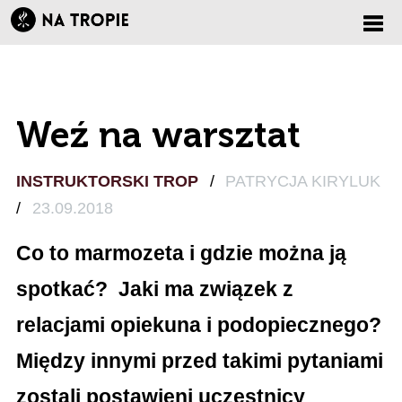
Zmi
nawi
Weź na warsztat
INSTRUKTORSKI TROP
/
PATRYCJA KIRYLUK
/
23.09.2018
Co to marmozeta i gdzie można ją
spotkać? Jaki ma związek z
relacjami opiekuna i podopiecznego?
Między innymi przed takimi pytaniami
zostali postawieni uczestnicy