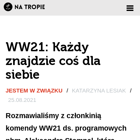
Zmi
nawi
WW21: Każdy
znajdzie coś dla
siebie
JESTEM W ZWIĄZKU
/
KATARZYNA LESIAK
/
25.08.2021
Rozmawialiśmy z członkinią
komendy WW21 ds. programowych