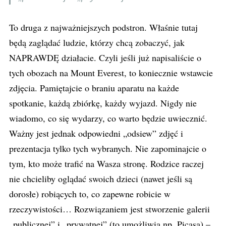
To druga z najważniejszych podstron. Właśnie tutaj
będą zaglądać ludzie, którzy chcą zobaczyć, jak
NAPRAWDĘ działacie. Czyli jeśli już napisaliście o
tych obozach na Mount Everest, to koniecznie wstawcie
zdjęcia. Pamiętajcie o braniu aparatu na każde
spotkanie, każdą zbiórkę, każdy wyjazd. Nigdy nie
wiadomo, co się wydarzy, co warto będzie uwiecznić.
Ważny jest jednak odpowiedni „odsiew” zdjęć i
prezentacja tylko tych wybranych. Nie zapominajcie o
tym, kto może trafić na Wasza stronę. Rodzice raczej
nie chcieliby oglądać swoich dzieci (nawet jeśli są
dorosłe) robiących to, co zapewne robicie w
rzeczywistości… Rozwiązaniem jest stworzenie galerii
„publicznej” i „prywatnej” (to umożliwia np. Picasa) –