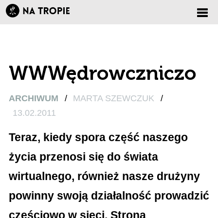
Zmi
nawi
WWWędrowczniczo
ARCHIWUM
/
MARTA SZEWCZUK
/
13.02.2011
Teraz, kiedy spora część naszego
życia przenosi się do świata
wirtualnego, również nasze drużyny
powinny swoją działalność prowadzić
częściowo w sieci. Strona