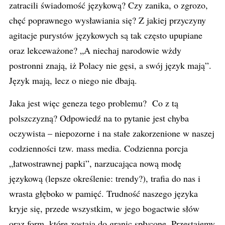
zatracili świadomość językową? Czy zanika, o zgrozo,
chęć poprawnego wysławiania się? Z jakiej przyczyny
agitacje purystów językowych są tak często upupiane
oraz lekceważone? „A niechaj narodowie wżdy
postronni znają, iż Polacy nie gęsi, a swój język mają”.
Język mają, lecz o niego nie dbają.
Jaka jest więc geneza tego problemu? Co z tą
polszczyzną? Odpowiedź na to pytanie jest chyba
oczywista – niepozorne i na stałe zakorzenione w naszej
codzienności tzw. mass media. Codzienna porcja
„łatwostrawnej papki”, narzucająca nową modę
językową (lepsze określenie: trendy?), trafia do nas i
wrasta głęboko w pamięć. Trudność naszego języka
kryje się, przede wszystkim, w jego bogactwie słów
oraz form, które zostają do granic spłycone. Przestajemy