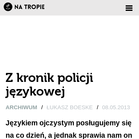
Zmi
nawi
Z kronik policji
językowej
ARCHIWUM
/
ŁUKASZ BOESKE
/
08.05.2013
Językiem ojczystym posługujemy się
na co dzień, a jednak sprawia nam on