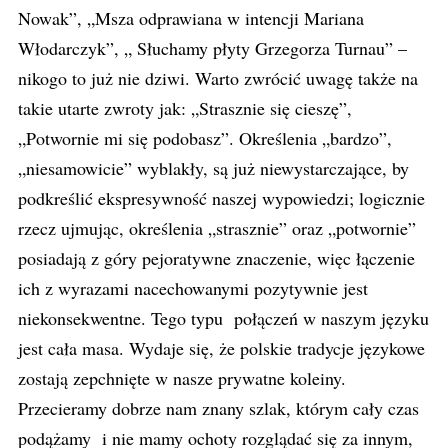
Nowak”, „Msza odprawiana w intencji Mariana
Włodarczyk”, „ Słuchamy płyty Grzegorza Turnau” –
nikogo to już nie dziwi. Warto zwrócić uwagę także na
takie utarte zwroty jak: „Strasznie się cieszę”,
„Potwornie mi się podobasz”. Określenia „bardzo”,
„niesamowicie” wyblakły, są już niewystarczające, by
podkreślić ekspresywność naszej wypowiedzi; logicznie
rzecz ujmując, określenia „strasznie” oraz „potwornie”
posiadają z góry pejoratywne znaczenie, więc łączenie
ich z wyrazami nacechowanymi pozytywnie jest
niekonsekwentne. Tego typu połączeń w naszym języku
jest cała masa. Wydaje się, że polskie tradycje językowe
zostają zepchnięte w nasze prywatne koleiny.
Przecieramy dobrze nam znany szlak, którym cały czas
podążamy i nie mamy ochoty rozglądać się za innym,