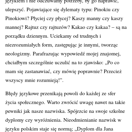
językiem i nie odczuwamy potrzeby, by go naprawić,
ulepszyć. Pojawiające się dylematy typu: Pinokiu czy
Pinokiowi? Płyciej czy płycej? Kaszy manny czy kaszy
mannej? Rajtuz czy rajtuzów? Kakao czy kakaa? – są na
porządku dziennym. Uciekamy od trudnych i
niezrozumiałych form, zastępując je innymi, tworząc
neologizmy. Parafrazując wypowiedź mojej znajomej,
chciałbym szczególnie uczulić na to zjawisko: „Po co
mam się zastanawiać, czy mówię poprawnie? Przecież
wszyscy mnie rozumieją!”.
Błędy językowe przenikają powoli do każdej ze sfer
życia społecznego. Warto zwrócić uwagę nawet na takie
pewniki jak nasze nazwiska. Spójrzcie na swoje szkolne
dyplomy czy wyróżnienia. Nieodmienianie nazwisk w
języku polskim staje się normą; „Dyplom dla Jana