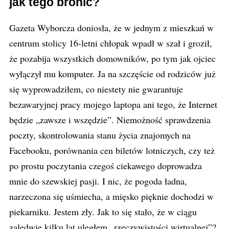
jak tego bronić?
Gazeta Wyborcza doniosła, że w jednym z mieszkań w
centrum stolicy 16-letni chłopak wpadł w szał i groził,
że pozabija wszystkich domowników, po tym jak ojciec
wyłączył mu komputer. Ja na szczęście od rodziców już
się wyprowadziłem, co niestety nie gwarantuje
bezawaryjnej pracy mojego laptopa ani tego, że Internet
będzie „zawsze i wszędzie”. Niemożność sprawdzenia
poczty, skontrolowania stanu życia znajomych na
Facebooku, porównania cen biletów lotniczych, czy też
po prostu poczytania czegoś ciekawego doprowadza
mnie do szewskiej pasji. I nic, że pogoda ładna,
narzeczona się uśmiecha, a mięsko pięknie dochodzi w
piekarniku. Jestem zły. Jak to się stało, że w ciągu
zaledwie kilku lat uległem „rzeczywistości wirtualnej”?