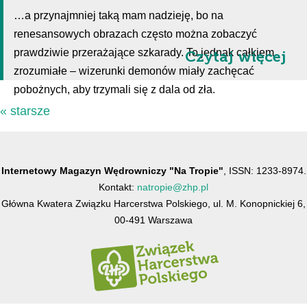
…a przynajmniej taką mam nadzieję, bo na
renesansowych obrazach często można zobaczyć
prawdziwie przerażające szkarady. To jednak całkiem
Czytaj więcej
zrozumiałe – wizerunki demonów miały zachęcać
pobożnych, aby trzymali się z dala od zła.
« starsze
Internetowy Magazyn Wędrowniczy "Na Tropie"
, ISSN: 1233-8974.
Kontakt:
natropie@zhp.pl
Główna Kwatera Związku Harcerstwa Polskiego, ul. M. Konopnickiej 6,
00-491 Warszawa