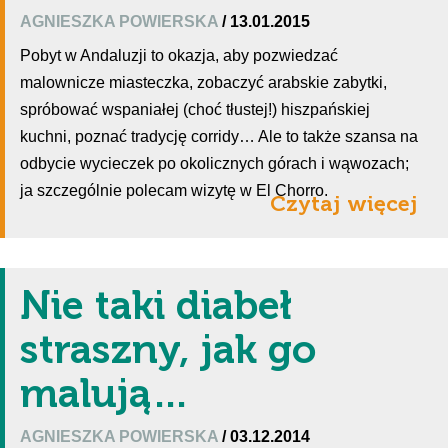
AGNIESZKA POWIERSKA
/ 13.01.2015
Pobyt w Andaluzji to okazja, aby pozwiedzać
malownicze miasteczka, zobaczyć arabskie zabytki,
spróbować wspaniałej (choć tłustej!) hiszpańskiej
kuchni, poznać tradycję corridy… Ale to także szansa na
odbycie wycieczek po okolicznych górach i wąwozach;
ja szczególnie polecam wizytę w El Chorro.
Czytaj więcej
Nie taki diabeł
straszny, jak go
malują…
AGNIESZKA POWIERSKA
/ 03.12.2014