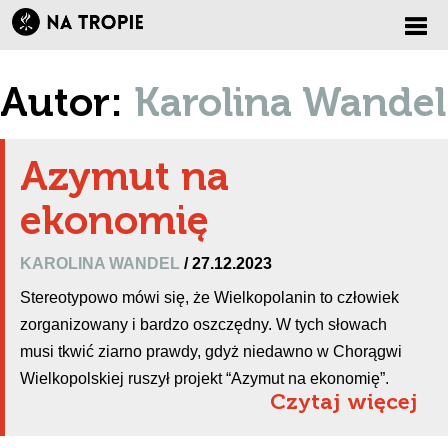
Zmi
Autor:
Karolina Wandel
nawi
Azymut na
ekonomię
KAROLINA WANDEL
/ 27.12.2023
Stereotypowo mówi się, że Wielkopolanin to człowiek
zorganizowany i bardzo oszczędny. W tych słowach
musi tkwić ziarno prawdy, gdyż niedawno w Chorągwi
Wielkopolskiej ruszył projekt “Azymut na ekonomię”.
Czytaj więcej