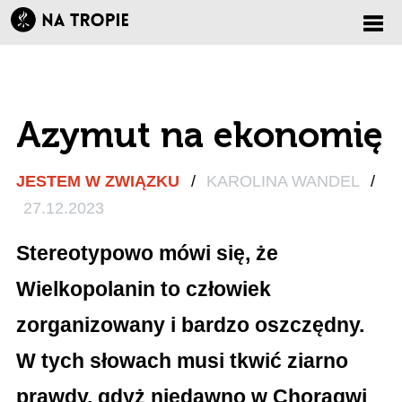
Zmi
nawi
Azymut na ekonomię
JESTEM W ZWIĄZKU
/
KAROLINA WANDEL
/
27.12.2023
Stereotypowo mówi się, że
Wielkopolanin to człowiek
zorganizowany i bardzo oszczędny.
W tych słowach musi tkwić ziarno
prawdy, gdyż niedawno w Chorągwi