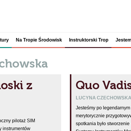
tury
Na Tropie Środowisk
Instruktorski Trop
Jestem
echowska
oski z
Quo Vadis
LUCYNA CZECHOWSK
Jesteśmy po legendarnym 
merytorycznie przygotowyw
oczny pilotaż SIM
spotkania było stworzenie
y instrumentów