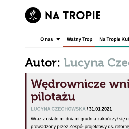
O nas
Ważny Trop
Na Tropie Kul
Autor:
Lucyna Cz
Wędrownicze wni
pilotażu
LUCYNA CZECHOWSKA
/ 31.01.2021
Wraz z ostatnimi dniami grudnia zakończył się r
prowadzony przez Zespół projektowy ds. reform