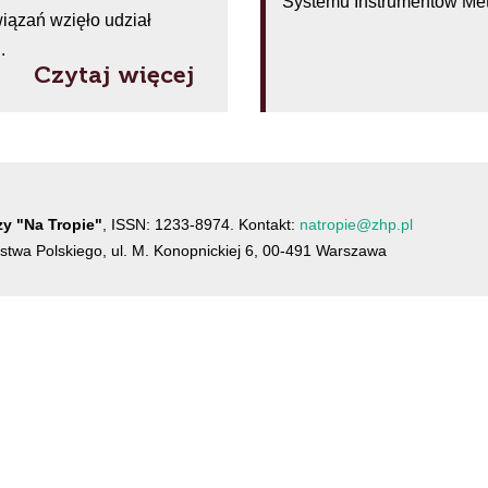
Systemu Instrumentów Me
iązań wzięło udział
.
Czytaj więcej
y "Na Tropie"
, ISSN: 1233-8974. Kontakt:
natropie@zhp.pl
twa Polskiego, ul. M. Konopnickiej 6, 00-491 Warszawa