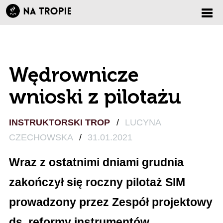
Zmi
nawi
Wędrownicze
wnioski z pilotażu
INSTRUKTORSKI TROP
/
LUCYNA
CZECHOWSKA
/
31.01.2021
Wraz z ostatnimi dniami grudnia
zakończył się roczny pilotaż SIM
prowadzony przez Zespół projektowy
ds. reformy instrumentów