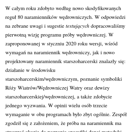
W całym roku zdobyto według nowo skodyfikowanych
reguł 80 naramienników wędrowniczych. W odpowiedzi
na zebrane uwagi i sugestie
testujących
dopracowaliśmy
pierwotną wizję programu próby wędrowniczej. W
zaproponowanej w styczniu 2020 roku wersji, wśród
wymagań na naramiennik wędrowniczy, jak i nowo
projektowany naramiennik starszoharcerski znalazły się:
działanie w środowisku
starszoharcerskim/wędrowniczym, poznanie symboliki
Róży Wiatrów/Wędrowniczej Watry oraz dewizy
starszoharcerskiej/wędrowniczej, a także zdobycie
jednego wyzwania. W opinii wielu osób trzecie
wymaganie w obu programach było zbyt ogólnie. Zespół
zgodził się z założeniem, że próba na naramiennik ma
stwarzać okazję do poznania specyfiki danej metodyki,