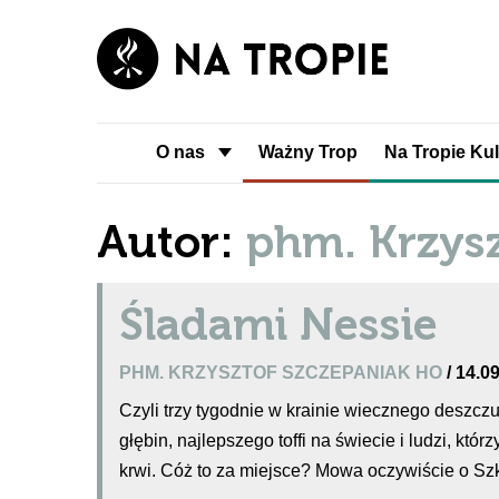
O nas
Ważny Trop
Na Tropie Kul
Autor:
phm. Krzys
Śladami Nessie
PHM. KRZYSZTOF SZCZEPANIAK HO
/ 14.0
Czyli trzy tygodnie w krainie wiecznego deszcz
głębin, najlepszego toffi na świecie i ludzi, któ
krwi. Cóż to za miejsce? Mowa oczywiście o Szk