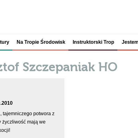
tury
Na Tropie Środowisk
Instruktorski Trop
Jestem
ztof Szczepaniak HO
9.2010
u, tajemniczego potwora z
rzy życzliwość mają we
ocji!