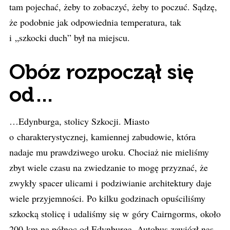
tam pojechać, żeby to zobaczyć, żeby to poczuć. Sądzę,
że podobnie jak odpowiednia temperatura, tak
i „szkocki duch” był na miejscu.
Obóz rozpoczął się
od…
…Edynburga, stolicy Szkocji. Miasto
o charakterystycznej, kamiennej zabudowie, która
nadaje mu prawdziwego uroku. Chociaż nie mieliśmy
zbyt wiele czasu na zwiedzanie to mogę przyznać, że
zwykły spacer ulicami i podziwianie architektury daje
wiele przyjemności. Po kilku godzinach opuściliśmy
szkocką stolicę i udaliśmy się w góry Cairngorms, około
200 km na północ od Edynburga. Autobus zawiózł nas