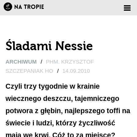
Zmi
nawi
Śladami Nessie
ARCHIWUM
/
PHM. KRZYSZTOF
SZCZEPANIAK HO
/
14.09.2010
Czyli trzy tygodnie w krainie
wiecznego deszczu, tajemniczego
potwora z głębin, najlepszego toffi na
świecie i ludzi, którzy życzliwość
mają we krwi. Cóż to za miejsce?