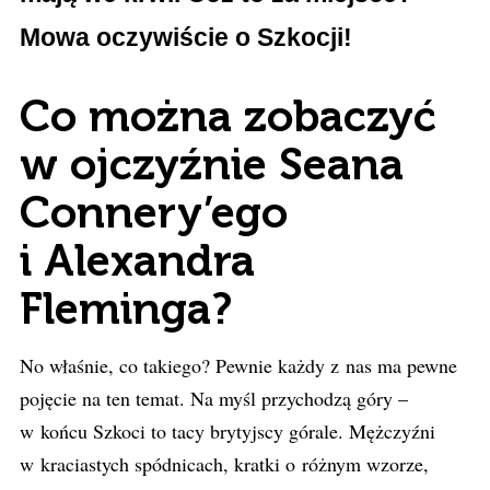
Mowa oczywiście o Szkocji!
Co można zobaczyć
w ojczyźnie Seana
Connery’ego
i Alexandra
Fleminga?
No właśnie, co takiego? Pewnie każdy z nas ma pewne
pojęcie na ten temat. Na myśl przychodzą góry –
w końcu Szkoci to tacy brytyjscy górale. Mężczyźni
w kraciastych spódnicach, kratki o różnym wzorze,