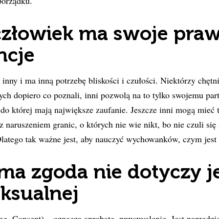
porządku.
złowiek ma swoje praw
ncje
inny i ma inną potrzebę bliskości i czułości. Niektórzy chętni
rych dopiero co poznali, inni pozwolą na to tylko swojemu par
 do której mają największe zaufanie. Jeszcze inni mogą mieć
 naruszeniem granic, o których nie wie nikt, bo nie czuli się 
Dlatego tak ważne jest, aby nauczyć wychowanków, czym jes
a zgoda nie dotyczy j
eksualnej
ng.
Consent
) – oznacza aprobatę, przyzwolenie. Jest narzędz