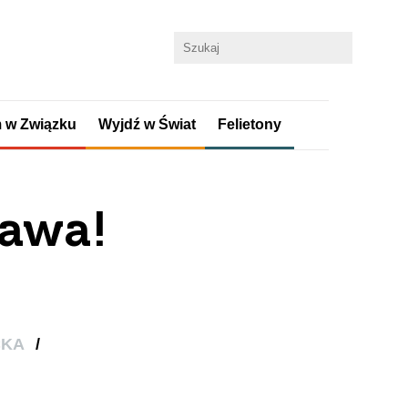
 w Związku
Wyjdź w Świat
Felietony
bawa!
)
CKA
/