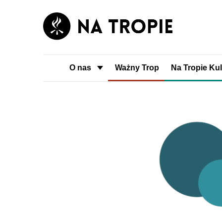
O nas
Ważny Trop
Na Tropie Kul