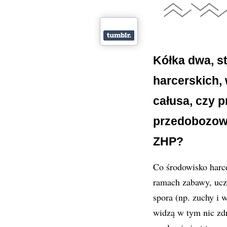
Kółka dwa, s
harcerskich,
całusa, czy p
przedobozo
ZHP?
Co środowisko harce
ramach zabawy, ucz
spora (np. zuchy i 
widzą w tym nic zdr