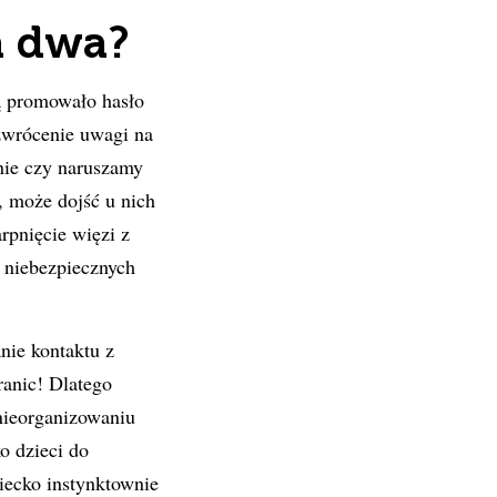
a dwa?
 promowało hasło
zwrócenie uwagi na
tnie czy naruszamy
, może dojść u nich
pnięcie więzi z
r niebezpiecznych
nie kontaktu z
ranic! Dlatego
 nieorganizowaniu
o dzieci do
iecko instynktownie