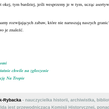
st okej, tym bardziej, jeśli wesprzemy je w tym, ucząc aserty
amy rozwijających zabaw, które nie naruszają naszych granic
wo je znaleźć.
uomi
tatnie chwile na zgłoszenie
ację Na Tropie
k-Rybacka
- nauczycielka historii, archiwistka, bibli
da jest przewodniczącą Komisji Historycznej, ponad