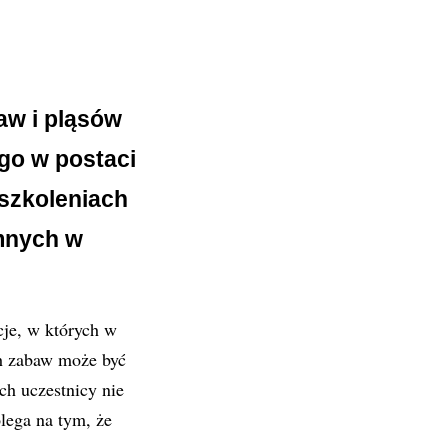
aw i pląsów
go w postaci
 szkoleniach
ymnych w
cje, w których w
ch zabaw może być
ch uczestnicy nie
lega na tym, że