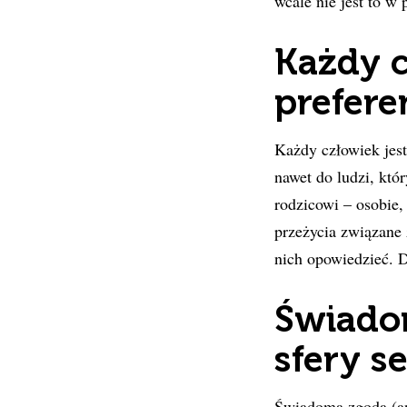
wcale nie jest to w 
Każdy c
prefere
Każdy człowiek jest 
nawet do ludzi, któ
rodzicowi – osobie
,
przeżycia związane z
nich opowiedzieć. 
Świadom
sfery s
Świadoma zgoda (a