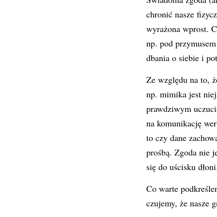
chronić nasze fizycz
wyrażona wprost. C
np. pod przymusem
dbania o siebie i po
Ze względu na to, 
np. mimika jest nie
prawdziwym uczuci
na komunikację wer
to czy dane zachow
prośbą. Zgoda nie 
się do uścisku dło
Co warte podkreślen
czujemy, że nasze g