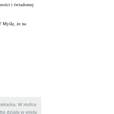
wności i świadomej
? Myślę, że na
otekarka. W Hufcu
to działa w wielu