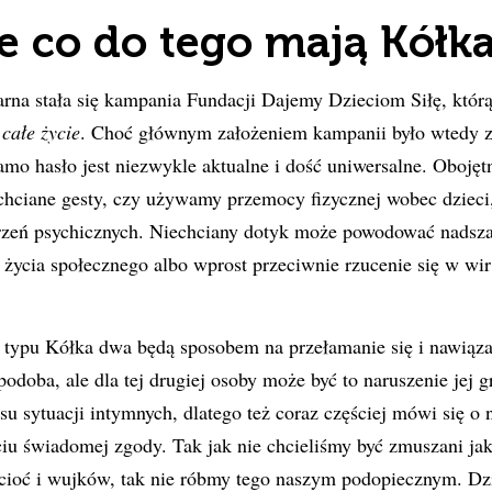
le co do tego mają Kółk
arna
stała się kampania Fundacji Dajemy Dzieciom Siłę,
którą
 całe życie
. Choć głównym założeniem kampanii było wtedy 
samo hasło jest niezwykle aktualne i dość uniwersalne. Oboję
chciane gesty, czy używamy przemocy fizycznej wobec dzieci
zeń psychicznych. Niechciany dotyk może powodować nadszar
 życia społecznego albo wprost przeciwnie rzucenie się w wi
 typu Kółka dwa będą sposobem na przełamanie się i nawiąza
podoba, ale dla tej drugiej osoby może być to naruszenie jej g
esu sytuacji intymnych, dlatego też coraz częściej mówi się o
ciu świadomej zgody. Tak jak nie chcieliśmy być zmuszani jak
 cioć i wujków, tak nie róbmy tego naszym podopiecznym. Dz