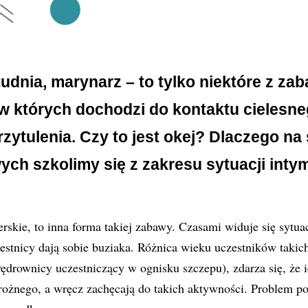
tudnia,
marynarz – to
tylko niektóre z zab
 w których dochodzi do kontaktu cielesne
rzytulenia. Czy to jest okej? Dlaczego na
wych
szkolimy się z zakresu sytuacji int
rskie, to inna forma takiej zabawy. Czasami widuje się sytua
estnicy dają sobie buziaka. Różnica wieku uczestników taki
wędrownicy uczestniczący w ognisku szczepu), zdarza się, że i
ożnego, a wręcz zachęcają do takich aktywności. Problem po