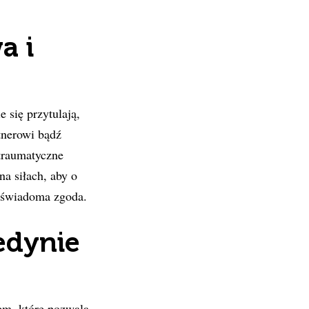
a i
e się przytulają,
tnerowi bądź
 traumatyczne
na siłach, aby o
t świadoma zgoda.
edynie
iem, które pozwala