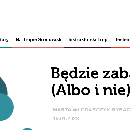
tury
Na Tropie Środowisk
Instruktorski Trop
Jestem
Będzie za
(Albo i nie
MARTA WŁODARCZYK-RYBA
15.01.2023