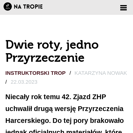
Zmi
nawi
Dwie roty, jedno
Przyrzeczenie
INSTRUKTORSKI TROP
/
KATARZYNA NOWAK
/
22.03.2023
Niecały rok temu 42. Zjazd ZHP
uchwalił drugą wersję Przyrzeczenia
Harcerskiego. Do tej pory brakowało
jednak oficjalnych materiałów, które