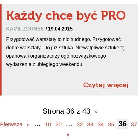
Każdy chce być PRO
KAMIL ZDUNEK
/ 19.04.2015
Przygotować warsztaty to nic trudnego. Przygotować
dobre warsztaty – to już sztuka. Niewątpliwie sztukę tę
opanowali organizatorzy ogólnozwiązkowego
wydarzenia z ubiegłego weekendu.
Czytaj więcej
Strona 36 z 43
«
...
...
36
Pierwsza
«
10
20
32
33
34
35
37
»