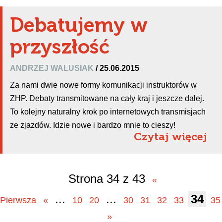
Debatujemy w
przyszłość
ANDRZEJ WALUSIAK
/ 25.06.2015
Za nami dwie nowe formy komunikacji instruktorów w
ZHP. Debaty transmitowane na cały kraj i jeszcze dalej.
To kolejny naturalny krok po internetowych transmisjach
ze zjazdów. Idzie nowe i bardzo mnie to cieszy!
Czytaj więcej
Strona 34 z 43
«
...
...
34
Pierwsza
«
10
20
30
31
32
33
35
»