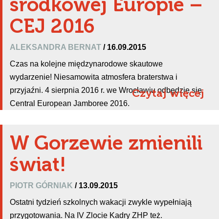
środkowej Europie –
CEJ 2016
ALEKSANDRA BERNAT
/ 16.09.2015
Czas na kolejne międzynarodowe skautowe
wydarzenie! Niesamowita atmosfera braterstwa i
przyjaźni. 4 sierpnia 2016 r. we Wrocławiu odbędzie się
Czytaj więcej
Central European Jamboree 2016.
W Gorzewie zmienili
świat!
PIOTR GÓRNIAK
/ 13.09.2015
Ostatni tydzień szkolnych wakacji zwykle wypełniają
przygotowania. Na IV Zlocie Kadry ZHP też.