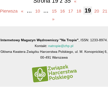
Strona 19 z 35
«
...
...
19
Pierwsza
«
10
15
16
17
18
20
21
»
Internetowy Magazyn Wędrowniczy "Na Tropie"
, ISSN: 1233-8974.
Kontakt:
natropie@zhp.pl
Główna Kwatera Związku Harcerstwa Polskiego, ul. M. Konopnickiej 6,
00-491 Warszawa