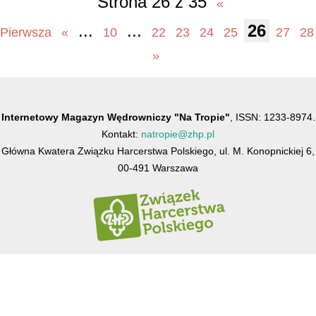
Strona 26 z 35
«
...
...
26
Pierwsza
«
10
22
23
24
25
27
28
»
Internetowy Magazyn Wędrowniczy "Na Tropie"
, ISSN: 1233-8974.
Kontakt:
natropie@zhp.pl
Główna Kwatera Związku Harcerstwa Polskiego, ul. M. Konopnickiej 6,
00-491 Warszawa