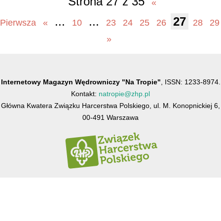
Strona 27 z 35
«
...
...
27
Pierwsza
«
10
23
24
25
26
28
29
»
Internetowy Magazyn Wędrowniczy "Na Tropie"
, ISSN: 1233-8974.
Kontakt:
natropie@zhp.pl
Główna Kwatera Związku Harcerstwa Polskiego, ul. M. Konopnickiej 6,
00-491 Warszawa