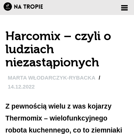
Zmi
Harcomix – czyli o
nawi
ludziach
niezastąpionych
MARTA WŁODARCZYK-RYBACKA
/
14.12.2022
Z pewnością wielu z was kojarzy
Thermomix – wielofunkcyjnego
robota kuchennego, co to ziemniaki