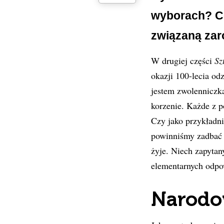
wyborach? Co
związaną zaró
W drugiej części
Sz
okazji 100-lecia od
jestem zwolenniczk
korzenie. Każde z 
Czy jako przykładn
powinniśmy zadbać 
żyje. Niech zapytan
elementarnych odpow
Narodo