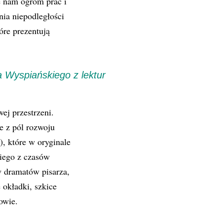
 nam ogrom prac i
ia niepodległości
óre prezentują
 Wyspiańskiego z lektur
ej przestrzeni.
e z pól rozwoju
), które w oryginale
kiego z czasów
w dramatów pisarza,
 okładki, szkice
owie.