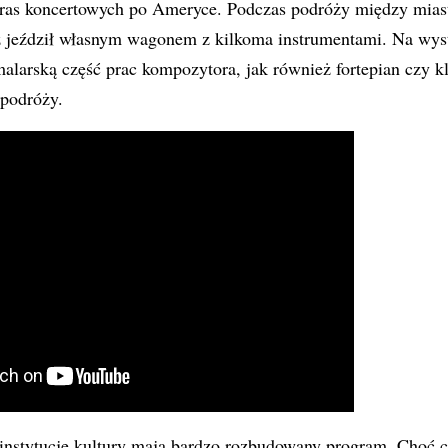
 tras koncertowych po Ameryce. Podczas podróży między mias
 jeździł własnym wagonem z kilkoma instrumentami. Na wy
larską część prac kompozytora, jak również fortepian czy kl
 podróży.
 instytucje kultury mają bardzo rozbudowany program. Choć 