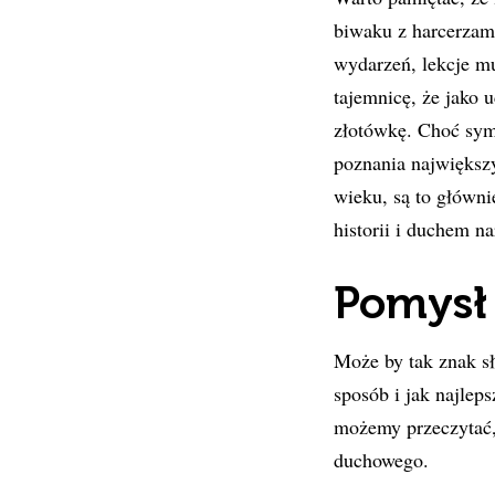
biwaku z harcerzam
wydarzeń, lekcje m
tajemnicę, że jako 
złotówkę. Choć symb
poznania największ
wieku, są to główni
historii i duchem 
Pomysł
Może by tak znak s
sposób i jak najlep
możemy przeczytać, 
duchowego.