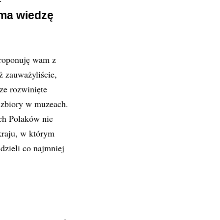
 ma wiedzę
proponuję wam z
ż zauważyliście,
ze rozwinięte
 zbiory w muzeach.
ch Polaków nie
kraju, w którym
dzieli co najmniej