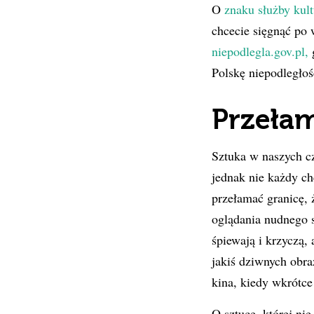
O
znaku służby kul
chcecie sięgnąć po 
niepodlegla.gov.pl,
g
Polskę niepodległoś
Przełam
Sztuka w naszych cz
jednak nie każdy chc
przełamać granicę, 
oglądania nudnego s
śpiewają i krzyczą,
jakiś dziwnych obra
kina, kiedy wkrótce 
O sztuce, której ni