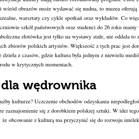
i wśród obrazów może wydawać się nudna, to muzea oferują
uzealne, warsztaty czy cykle spotkań oraz wykładów. Co wię
uczniowie szkół państwowych oraz studenci do 26 roku mamy w
oliczna złotówka jest tylko na wystawy stałe, nie oddala to
ych zbiorów polskich artystów. Większość z tych prac jest 
e dzieła z czasów, gdzie kultura była jednym z niewielu med
narodu w krytycznych momentach.
 dla wędrownika
łużby kulturze? Uczczenie obchodów odzyskania niepodległo
sze zaznajomienie się z dorobkiem polskiej sztuki. W idei teg
że obcowanie z kulturą ma przyczynić się do rozwoju intelek