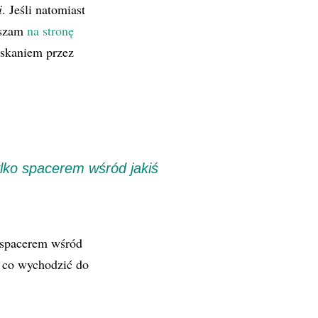
i
. Jeśli natomiast
raszam
na stronę
yskaniem przez
lko spacerem wśród jakiś
o spacerem wśród
o co wychodzić do