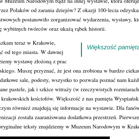
 w Muzeum Narodowym bądź na innej wystawie, która oferuje
zez Polaków od zarania dziejów? Z okazji 100-lecia odzyskan
ństwowych postanowiło zorganizować wydarzenia, wystawy, kt
 wybitnych twórców oraz ukażą rąbek historii.
eszkam teraz w Krakowie,
Większość pamięta
ąć od tego miasta. W dawnej
dziemy wystawę złożoną z prac
kiego. Muszę przyznać, że jest ona zrobiona w bardzo ciekaw
odatkowe sale, podesty, wszystko to pozwala poznać nam każd
ne pastele, jak i szkice witraży (w rzeczywistych rozmiarach
 z krakowskich kościołów. Większość z nas pamięta Wyspiańs
o czym również znajdują się informacje na wystawie. Dla fanó
cenizacji została zaaranżowana dodatkowa przestrzeń. Pierwsze
i oryginalne teksty znajdziemy w Muzeum Narodowym w Krak