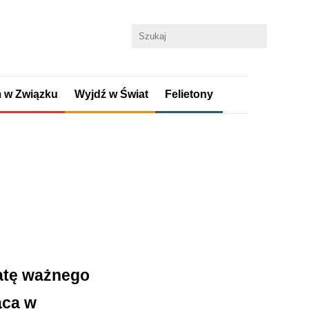
 w Związku
Wyjdź w Świat
Felietony
datę ważnego
ąca w