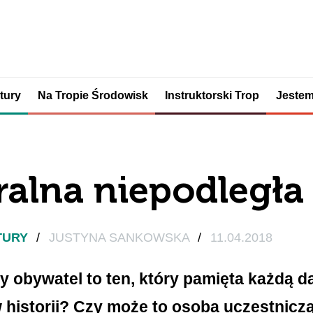
tury
Na Tropie Środowisk
Instruktorski Trop
Jestem
ralna niepodległa
TURY
/
JUSTYNA SANKOWSKA
/
11.04.2018
 obywatel to ten, który pamięta każdą 
 historii? Czy może to osoba uczestnicz