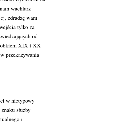
 nam wachlarz
cej, zdradzę wam
ejścia tylko za
 zwiedzających od
dorobkiem XIX i XX
iów przekazywania
ści w nietypowy
o znaku służby
tualnego i