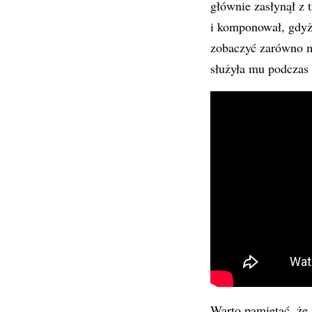
głównie zasłynął z
i komponował, gdyż
zobaczyć zarówno ma
służyła mu podczas
Warto pamiętać, że