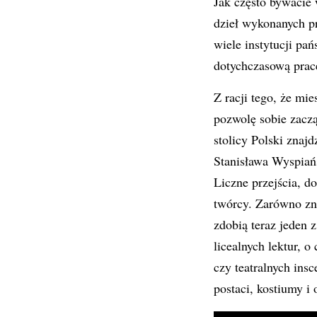
Jak często bywacie
dzieł wykonanych pr
wiele instytucji pa
dotychczasową pracę
Z racji tego, że mi
pozwolę sobie zacz
stolicy Polski znaj
Stanisława Wyspiańs
Liczne przejścia, d
twórcy. Zarówno zna
zdobią teraz jeden
licealnych lektur, 
czy teatralnych ins
postaci, kostiumy 