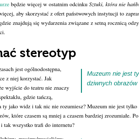
turze
będzie więcej w ostatnim odcinku
Sztuki, która nie hańb
więcej, aby skorzystać z ofert państwowych instytucji to zap
dzie znajdują się wydarzenia związane z setną rocznicą odz
ci.
ać stereotyp
asach jest ogólnodostępna,
Muzeum nie jest ty
e z niej korzystać. Jak
dziwnych obrazów
że wyjście do teatru nie znaczy
pektaklu, gdzie tańczą,
 a ty jako widz i tak nic nie rozumiesz? Muzeum nie jest tylk
zów, które czasem są mniej a czasem bardziej zrozumiałe. P
i tak wszystko trafi do internetu?
e lubimy, musimy/musieliśmy