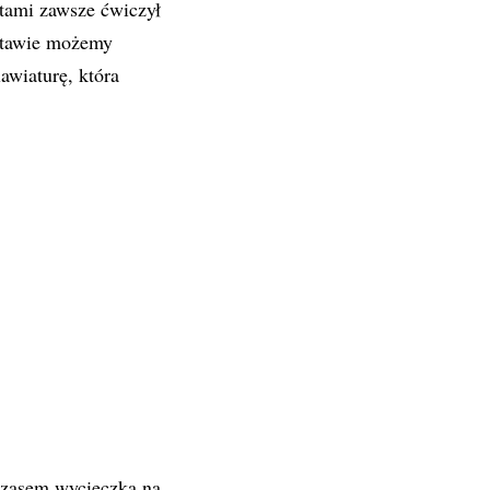
tami zawsze ćwiczył
stawie możemy
awiaturę, która
czasem wycieczka na