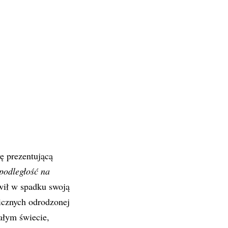
 prezentującą
podległość na
awił w spadku swoją
icznych odrodzonej
ałym świecie,