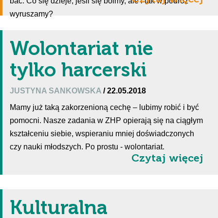
bać. Co się dzieje, jeśli się boimy, ale i tak w podróż
wyruszamy?
Wolontariat nie
tylko harcerski
JUSTYNA SANKOWSKA
/ 22.05.2018
Mamy już taką zakorzenioną cechę – lubimy robić i być
pomocni. Nasze zadania w ZHP opierają się na ciągłym
kształceniu siebie, wspieraniu mniej doświadczonych
czy nauki młodszych. Po prostu - wolontariat.
Czytaj więcej
Kulturalna