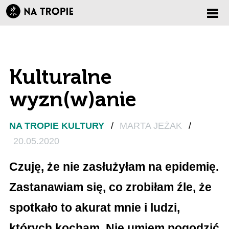
Zmi
nawi
Kulturalne
wyzn(w)anie
NA TROPIE KULTURY
/
MARTA JEŻAK
/
20.05.2020
Czuję, że nie zasłużyłam na epidemię.
Zastanawiam się, co zrobiłam źle, że
spotkało to akurat mnie i ludzi,
których kocham. Nie umiem pogodzić