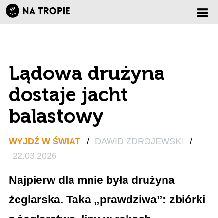
Zmi
nawi
Lądowa drużyna
dostaje jacht
balastowy
WYJDŹ W ŚWIAT
/
DAWID ZDROJEWSKI
/
22.03.2026
Najpierw dla mnie była drużyna
żeglarska. Taka „prawdziwa”: zbiórki