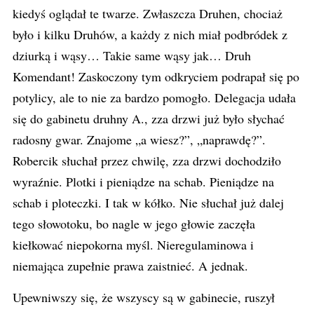
kiedyś oglądał te twarze. Zwłaszcza Druhen, chociaż
było i kilku Druhów, a każdy z nich miał podbródek z
dziurką i wąsy… Takie same wąsy jak… Druh
Komendant! Zaskoczony tym odkryciem podrapał się po
potylicy, ale to nie za bardzo pomogło. Delegacja udała
się do gabinetu druhny A., zza drzwi już było słychać
radosny gwar. Znajome „a wiesz?”, „naprawdę?”.
Robercik słuchał przez chwilę, zza drzwi dochodziło
wyraźnie. Plotki i pieniądze na schab. Pieniądze na
schab i ploteczki. I tak w kółko. Nie słuchał już dalej
tego słowotoku, bo nagle w jego głowie zaczęła
kiełkować niepokorna myśl. Nieregulaminowa i
niemająca zupełnie prawa zaistnieć. A jednak.
Upewniwszy się, że wszyscy są w gabinecie, ruszył