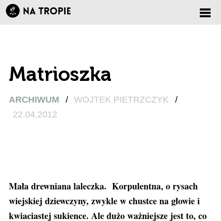
Zmi
nawi
Matrioszka
ARCHIWUM
/
WOJTEK PIETRZCZYK
/
22.04.2012
Mała drewniana laleczka. Korpulentna, o rysach
wiejskiej dziewczyny, zwykle w chustce na głowie i
kwiaciastej sukience. Ale dużo ważniejsze jest to, co