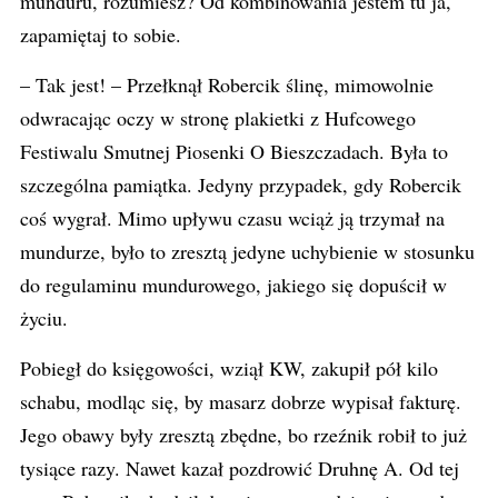
munduru, rozumiesz? Od kombinowania jestem tu ja,
zapamiętaj to sobie.
– Tak jest! – Przełknął Robercik ślinę, mimowolnie
odwracając oczy w stronę plakietki z Hufcowego
Festiwalu Smutnej Piosenki O Bieszczadach. Była to
szczególna pamiątka. Jedyny przypadek, gdy Robercik
coś wygrał. Mimo upływu czasu wciąż ją trzymał na
mundurze, było to zresztą jedyne uchybienie w stosunku
do regulaminu mundurowego, jakiego się dopuścił w
życiu.
Pobiegł do księgowości, wziął KW, zakupił pół kilo
schabu, modląc się, by masarz dobrze wypisał fakturę.
Jego obawy były zresztą zbędne, bo rzeźnik robił to już
tysiące razy. Nawet kazał pozdrowić Druhnę A. Od tej