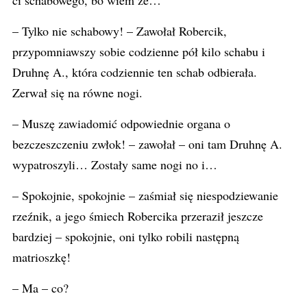
ci schabowego, bo wiem że…
– Tylko nie schabowy! – Zawołał Robercik,
przypomniawszy sobie codzienne pół kilo schabu i
Druhnę A., która codziennie ten schab odbierała.
Zerwał się na równe nogi.
– Muszę zawiadomić odpowiednie organa o
bezczeszczeniu zwłok! – zawołał – oni tam Druhnę A.
wypatroszyli… Zostały same nogi no i…
– Spokojnie, spokojnie – zaśmiał się niespodziewanie
rzeźnik, a jego śmiech Robercika przeraził jeszcze
bardziej – spokojnie, oni tylko robili następną
matrioszkę!
– Ma – co?