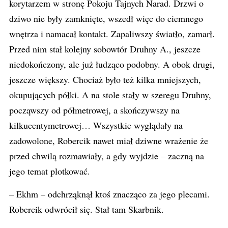
korytarzem w stronę Pokoju Tajnych Narad. Drzwi o
dziwo nie były zamknięte, wszedł więc do ciemnego
wnętrza i namacał kontakt. Zapaliwszy światło, zamarł.
Przed nim stał kolejny sobowtór Druhny A., jeszcze
niedokończony, ale już łudząco podobny. A obok drugi,
jeszcze większy. Chociaż było też kilka mniejszych,
okupujących półki. A na stole stały w szeregu Druhny,
począwszy od półmetrowej, a skończywszy na
kilkucentymetrowej… Wszystkie wyglądały na
zadowolone, Robercik nawet miał dziwne wrażenie że
przed chwilą rozmawiały, a gdy wyjdzie – zaczną na
jego temat plotkować.
– Ekhm – odchrząknął ktoś znacząco za jego plecami.
Robercik odwrócił się. Stał tam Skarbnik.