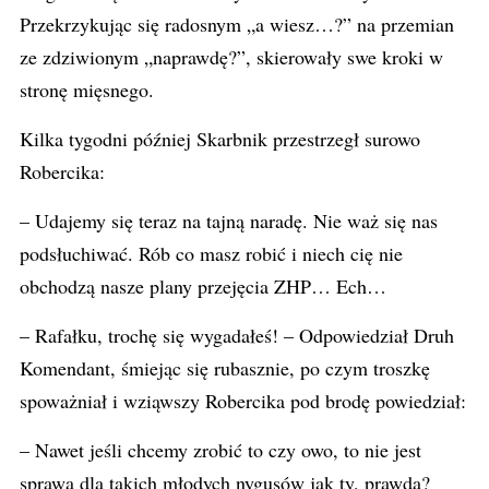
Przekrzykując się radosnym „a wiesz…?” na przemian
ze zdziwionym „naprawdę?”, skierowały swe kroki w
stronę mięsnego.
Kilka tygodni później Skarbnik przestrzegł surowo
Robercika:
– Udajemy się teraz na tajną naradę. Nie waż się nas
podsłuchiwać. Rób co masz robić i niech cię nie
obchodzą nasze plany przejęcia ZHP… Ech…
– Rafałku, trochę się wygadałeś! – Odpowiedział Druh
Komendant, śmiejąc się rubasznie, po czym troszkę
spoważniał i wziąwszy Robercika pod brodę powiedział:
– Nawet jeśli chcemy zrobić to czy owo, to nie jest
sprawa dla takich młodych nygusów jak ty, prawda?