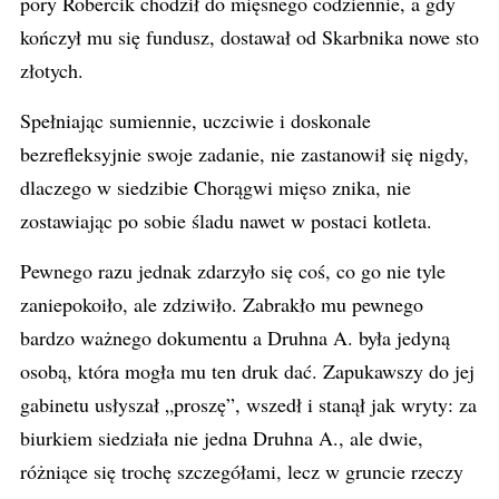
pory Robercik chodził do mięsnego codziennie, a gdy
kończył mu się fundusz, dostawał od Skarbnika nowe sto
złotych.
Spełniając sumiennie, uczciwie i doskonale
bezrefleksyjnie swoje zadanie, nie zastanowił się nigdy,
dlaczego w siedzibie Chorągwi mięso znika, nie
zostawiając po sobie śladu nawet w postaci kotleta.
Pewnego razu jednak zdarzyło się coś, co go nie tyle
zaniepokoiło, ale zdziwiło. Zabrakło mu pewnego
bardzo ważnego dokumentu a Druhna A. była jedyną
osobą, która mogła mu ten druk dać. Zapukawszy do jej
gabinetu usłyszał „proszę”, wszedł i stanął jak wryty: za
biurkiem siedziała nie jedna Druhna A., ale dwie,
różniące się trochę szczegółami, lecz w gruncie rzeczy