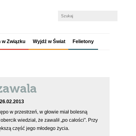
 w Związku
Wyjdź w Świat
Felietony
zawala
 26.02.2013
ł tępo w przestrzeń, w głowie miał bolesną
bercik wiedział, że zawalił „po całości”. Przy
ększą część jego młodego życia.