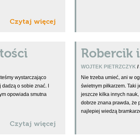
Czytaj więcej
tości
Robercik i
WOJTEK PIETRZCZYK
/
steśmy wystarczająco
Nie trzeba umieć, ani w og
j dadzą o sobie znać. I
świetnym piłkarzem. Taki je
 tym opowiada smutna
jeszcze kilka innych nauk,
dobrze znana prawda, że pi
najlepiej wiedzą bramkarze
Czytaj więcej