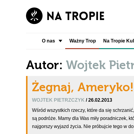
O nas
Ważny Trop
Na Tropie Kul
Autor:
Wojtek Piet
Żegnaj, Ameryko!
WOJTEK PIETRZCZYK
/ 26.02.2013
Wśród wszystkich rzeczy, które da się schrzanić
są podróże. Mamy dla Was miły poradniczek, kt
najgorszy wyjazd życia. Nie próbujcie tego w d