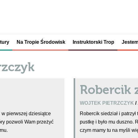
tury
Na Tropie Środowisk
Instruktorski Trop
Jestem
rzczyk
Robercik 
WOJTEK PIETRZCZYK
/
, w pierwszej dziesiątce
Robercik siedział i patrzy
óry pozwoli Wam przeżyć
pustkę i było mu duszno. Ro
omu.
czym mamy tu na myśli wi