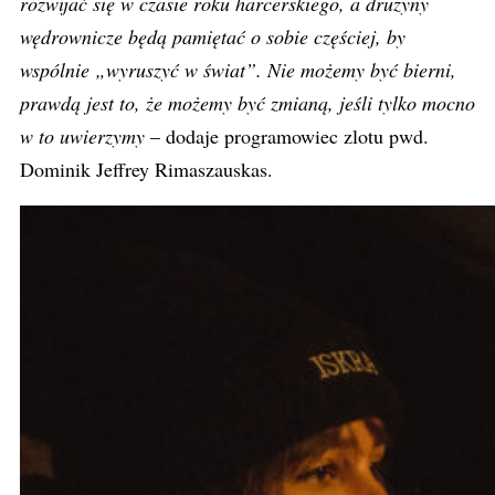
rozwijać się w czasie roku harcerskiego, a drużyny
wędrownicze będą pamiętać o sobie częściej, by
wspólnie „wyruszyć w świat”. Nie możemy być bierni,
prawdą jest to, że możemy być zmianą, jeśli tylko mocno
w to uwierzymy
– dodaje programowiec zlotu pwd.
Dominik Jeffrey Rimaszauskas.