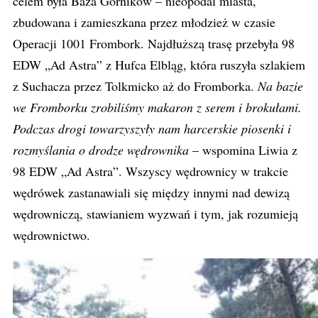
celem była Baza Górników – nieopodal miasta,
zbudowana i zamieszkana przez młodzież w czasie
Operacji 1001 Frombork. Najdłuższą trasę przebyła 98
EDW „Ad Astra” z Hufca Elbląg, która ruszyła szlakiem
z Suchacza przez Tolkmicko aż do Fromborka.
Na bazie
we Fromborku zrobiliśmy makaron z serem i brokułami.
Podczas drogi towarzyszyły nam harcerskie piosenki i
rozmyślania o drodze wędrownika
– wspomina Liwia z
98 EDW „Ad Astra”. Wszyscy wędrownicy w trakcie
wędrówek zastanawiali się między innymi nad dewizą
wędrowniczą, stawianiem wyzwań i tym, jak rozumieją
wędrownictwo.