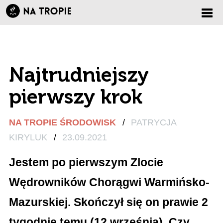
Zmi
nawi
Najtrudniejszy
pierwszy krok
NA TROPIE ŚRODOWISK
/
PATRYCJA
KIRYLUK
/
23.09.2021
Jestem po pierwszym Zlocie
Wędrowników Chorągwi Warmińsko-
Mazurskiej. Skończył się on prawie 2
tygodnie temu (12 września). Czy