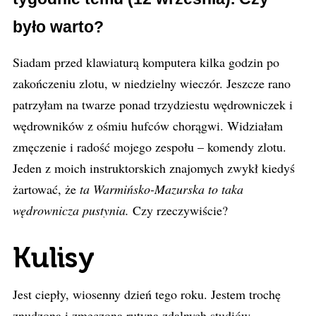
było warto?
Siadam przed klawiaturą komputera kilka godzin po
zakończeniu zlotu, w niedzielny wieczór. Jeszcze rano
patrzyłam na twarze ponad trzydziestu wędrowniczek i
wędrowników z ośmiu hufców chorągwi. Widziałam
zmęczenie i radość mojego zespołu – komendy zlotu.
Jeden z moich instruktorskich znajomych zwykł kiedyś
żartować, że
ta Warmińsko-Mazurska to taka
wędrownicza pustynia.
Czy rzeczywiście?
Kulisy
Jest ciepły, wiosenny dzień tego roku. Jestem trochę
znudzona i zmęczona rutyną zdalnych studiów