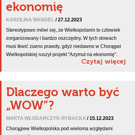
ekonomię
KAROLINA WANDEL
/ 27.12.2023
Stereotypowo mówi się, że Wielkopolanin to człowiek
zorganizowany i bardzo oszczędny. W tych słowach
musi tkwić ziarno prawdy, gdyż niedawno w Chorągwi
Wielkopolskiej ruszył projekt “Azymut na ekonomię”.
Czytaj więcej
Dlaczego warto być
„WOW”?
MARTA WŁODARCZYK-RYBACKA
/ 15.12.2023
Chorągiew Wielkopolska pod wieloma względami