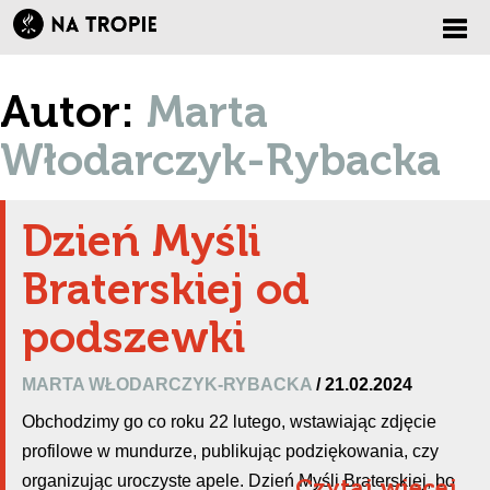
Zmi
Autor:
Marta
nawi
Włodarczyk-Rybacka
Dzień Myśli
Braterskiej od
podszewki
MARTA WŁODARCZYK-RYBACKA
/ 21.02.2024
Obchodzimy go co roku 22 lutego, wstawiając zdjęcie
profilowe w mundurze, publikując podziękowania, czy
organizując uroczyste apele. Dzień Myśli Braterskiej, bo
Czytaj więcej