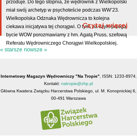
przoduje. Do tego stopnia, że wędrownik z Wielkopolski
miał swój archetyp w psychoteście podczas WW’23.
Wielkopolska Odznaka Wędrownicza to kolejna
Czytaj więcej
ciekawa inicjatywa tej chorągwi. O tym, na czym polega
bycie WOW porozmawiamy z hm. Agatą Pruss, szefową
Referatu Wędrowniczego Chorągwi Wielkopolskiej.
« starsze
nowsze »
Internetowy Magazyn Wędrowniczy "Na Tropie"
, ISSN: 1233-8974.
Kontakt:
natropie@zhp.pl
Główna Kwatera Związku Harcerstwa Polskiego, ul. M. Konopnickiej 6,
00-491 Warszawa