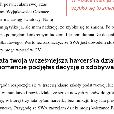
W Polsce mam ją ty
ych poświęcałam swój czas
szybko się to zmie
lny. Wyjątkowości Odznace
że ma zasięg światowy. Na tę
.
 ją tylko ja, ale mam nadzieję, że szybko się to zmieni
Po o
cie pomogłam konkretnym ludziom i jestem dumna, że doceni
Skautowego. Warto też zaznaczyć, że SWA jest dowodem służ
tóry mogę wpisać w CV.
ła twoja wcześniejsza harcerska dzia
momencie podjęłaś decyzję o zdobywa
goda rozpoczęła się w trzeciej klasie szkoły podstawowej, kie
a w mundurze i powiedziała, że szuka nowych zuchów do gro
, w której trzy lata byłam harcerką bez funkcji, trzy lata pr
żynową. Przygodę ze SWA zaczęłam dzięki mojej koleżance Pau