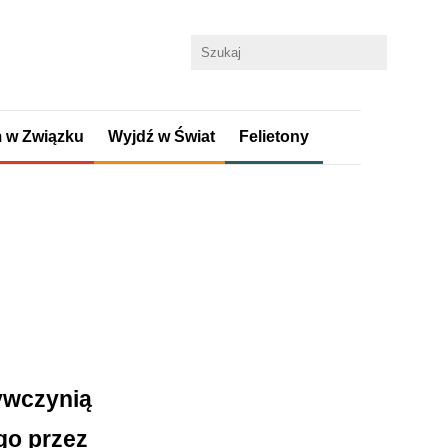
 w Związku
Wyjdź w Świat
Felietony
ywczynią
go przez