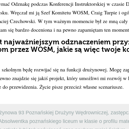
ymać Odznakę podczas Konferencji Instruktorskiej w czasie 
ku. Wręczał mi ją Szef Komitetu WOSM, Craig Turpie i ogó
ciej Czechowski. W tym ważnym momencie był ze mną cały p
am się bardzo doceniona i na pewno zapamiętam ten moment
st najważniejszym odznaczeniem pr
 przez WOSM, jakie są więc twoje ko
szkolnym będę rozwijać się na funkcji drużynowej. Mogę zap
ewno znajdzie się jakiś projekt, który umożliwi mi rozwój w 
e do przewidzenia. Życie pisze przecież własne scenariusze.
żynowa 93 Poznańskiej Drużyny Wędrowniczej, zastępc
 Absolwentka poznańskiego liceum w klasie o profilu ma