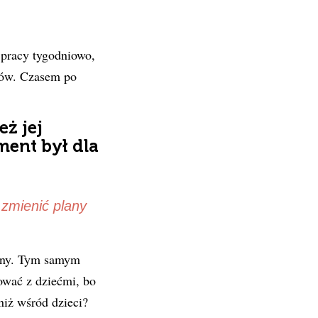
pracy tygodniowo,
tów. Czasem po
eż jej
ment był dla
zmienić plany
lany. Tym samym
ować z dziećmi, bo
niż wśród dzieci?