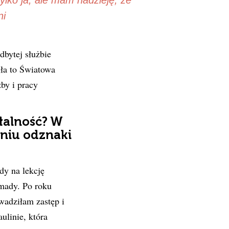
lko ja, ale mam nadzieję, że
ni
dbytej służbie
ła to Światowa
by i pracy
łalność? W
niu odznaki
dy na lekcję
mady. Po roku
owadziłam zastęp i
linie, która