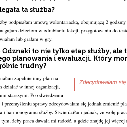
egała ta służba?
żby podpisałam umowę wolontariacką, obejmującą 2 godziny 
magałam dzieciom w odrabianiu lekcji, przygotowaniu do tes
awiałam lub grałam w gry.
dznaki to nie tylko etap służby, ale t
ego planowania i ewaluacji. Który mo
gólnie trudny?
iałam zupełnie inny plan na
Zdecydowałam się 
 działać w innej organizacji,
ami starszymi. Po odwiedzeniu
 i przemyśleniu sprawy zdecydowałam się jednak zmienić p
a i harmonogramu służby. Stwierdziłam jednak, że wolę prac
 tym, żeby praca dawała mi radość, a gdzie znajdę jej więcej 