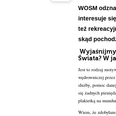
WOSM odznac
interesuje si
też rekreacyj
skąd pochodz
Wyjaśnijmy 
Świata? W j
Jest to rodzaj moty
wędrowniczej przez 
służby, pomoc danej
się żadnych pieniędz
plakietką na mundur
Wiem, że zdobyłam j