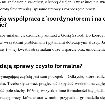
 mi znalezienie świetlicy, o której działaniu wcześniej nie 
orotą Smarzewską, spisanie umowy i rozpoczęcie pracy.
ła współpraca z koordynatorem i na 
ie?
użby miałam elektroniczny kontakt z Gosią Szwed. Do koordyn
ze wszystkimi problemami i pytaniami dotyczącymi służby. J
any i w tej kwestii otrzymałam duże wsparcie oraz umocnienie
dają sprawy czysto formalne?
ymagającą częścią jest sam początek – Odkrycie, które reali
. Trzeba się zebrać, przyjechać i spędzić weekend na zagłęb
ć pole służby. Później wszystkie inne formalności idą gładko
tację pracy, która akurat w moim przypadku, gromadziła się