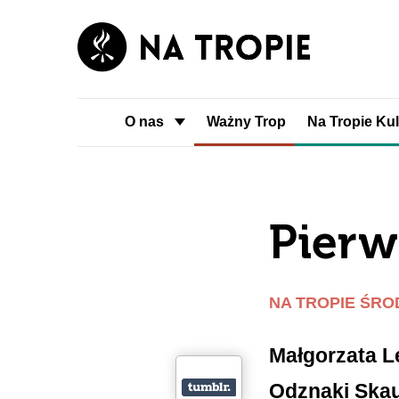
O nas
Ważny Trop
Na Tropie Kul
Pierw
NA TROPIE ŚR
Małgorzata L
Odznaki Skau