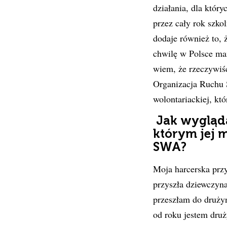
działania, dla któr
przez cały rok szko
dodaje również to, 
chwilę w Polsce mam
wiem, że rzeczywiś
Organizacja Ruchu 
wolontariackiej, k
Jak wygląda
którym jej 
SWA?
Moja harcerska przy
przyszła dziewczyn
przeszłam do drużyny
od roku jestem dru