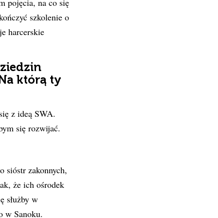
 pojęcia, na co się
kończyć szkolenie o
je harcerskie
ziedzin
 Na którą ty
 się z ideą SWA.
abym się rozwijać.
o sióstr zakonnych,
ak, że ich ośrodek
ię służby w
go w Sanoku.