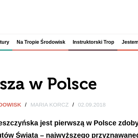
tury
Na Tropie Środowisk
Instruktorski Trop
Jestem
sza w Polsce
ODOWISK
/
MARIA KORCZ
/
02.09.2018
eszczyńska jest pierwszą w Polsce zdob
tów Świata – najwyższego przyznawane