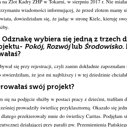
 na Zlot Kadry ZHP w Tokarni, w sierpniu 2017 r. Nie miałam
otrzymaniu wiadomości informującej, że przed zlotem mamy u
ata, dowiedziałam się, że jadąc w stronę Kielc, kieruję swo
użby.
Odznakę wybiera się jedną z trzech d
rojektu-
Pokój, Rozwój
lub
Środowisko
.
wałaś?
ywał się przy rejestracji, czyli zanim dokładnie zapoznałam
o stwierdziłam, że jest mi najbliższy i w tej dziedzinie chciał
erowałaś swój projekt?
się na podjęcie służby w postaci pracy z dziećmi, trafiłam d
cześniej prowadziły świetlicę przyklasztorną. Okazało się jedn
, dlatego przekierowały mnie do świetlicy Caritas. Podjęłam s
peutycznej działającej przy parafii pw. Przemienienia Pańskie