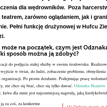
zenia dla wędrowników. Poza harcers
ę teatrem, zarówno oglądaniem, jak i gran
nie. Pełni funkcję drużynowej w Hufcu Zi
i.
może na początek, czym jest Odznak
aki sposób można ją zdobyć?
wacji do podjęcia stałej służby w swoim środowisku. Realizo
wyjście w świat, do ludzi, zobaczenie problemu, obmyślenia
 organizacji. Po prostu działanie. Podejmując pracę wolontari
y, nie chce się brać, chce się tylko dawać.
Odznaka Skautów 
, która dla mnie jest najcenniejszą nagrodą, jaką kiedykolwi
ą za coś, za konkretne