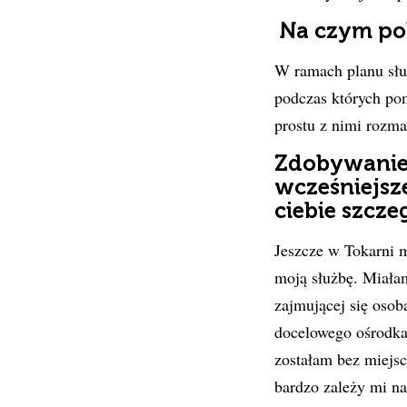
Na czym pol
W ramach planu słu
podczas których po
prostu z nimi rozm
Zdobywanie O
wcześniejsz
ciebie szcze
Jeszcze w Tokarni m
moją służbę. Miałam
zajmującej się osob
docelowego ośrodka
zostałam bez miejsc
bardzo zależy mi na