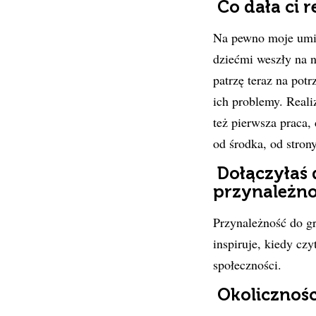
Co dała ci r
Na pewno moje umie
dziećmi weszły na 
patrzę teraz na pot
ich problemy. Realiz
też pierwsza praca,
od środka, od stron
Dołączyłaś 
przynależno
Przynależność do gr
inspiruje, kiedy czy
społeczności.
Okolicznośc