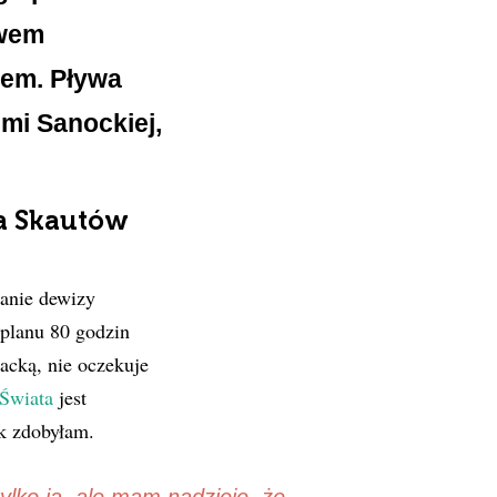
twem
iem. Pływa
emi Sanockiej,
a Skautów
wanie dewizy
 planu 80 godzin
acką, nie oczekuje
Świata
jest
ek zdobyłam.