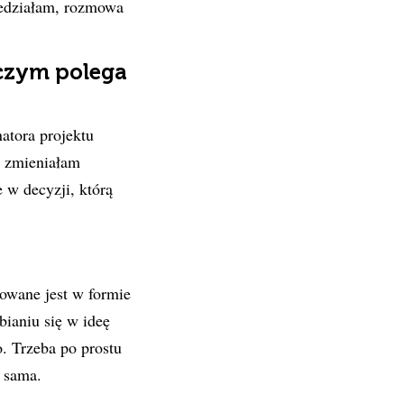
wiedziałam, rozmowa
czym polega
atora projektu
a zmieniałam
 w decyzji, którą
zowane jest w formie
ianiu się w ideę
. Trzeba po prostu
 sama.