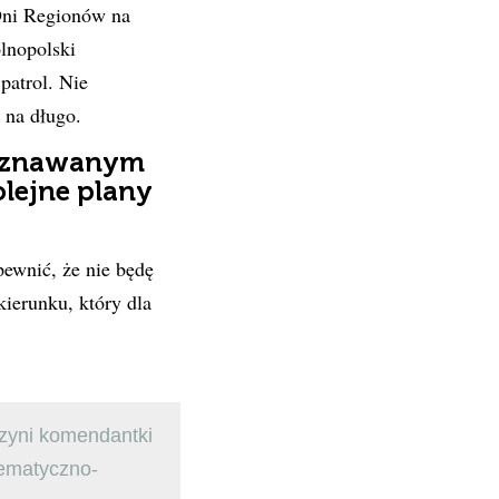
Dni Regionów na
lnopolski
atrol. Nie
 na długo.
zyznawanym
lejne plany
ewnić, że nie będę
kierunku, który dla
zyni komendantki
tematyczno-