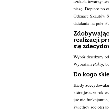
szukała towarzystwa
piszę. Dopiero po 
Odznace Skautów Świ
działania na pole sł
Zdobywając 
realizacji p
się zdecydo
Wybór dziedziny odb
Wybrałam
Pokój
, b
Do kogo ski
Kiedy zdecydowałam 
które jeszcze rok w
już nie funkcjonuje
świetlicy socjotera