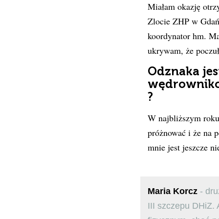
Miałam okazję otrz
Zlocie ZHP w Gdańs
koordynator hm. Ma
ukrywam, że poczuł
Odznaka je
wędrownikom
?
W najbliższym roku 
próżnować i że na p
mnie jest jeszcze ni
Maria Korcz
- dru
III szczepu DHiZ.