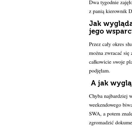
Dwa tygodnie zajęło
z panią kierownik D
Jak wygląda
jego wsparc
Przez cały okres sł
można zwracać się 
całkowicie swoje pl
podjęłam.
A jak wyglą
Chyba najbardziej w
weekendowego biwaku
SWA, a potem znaleź
zgromadzić dokumen