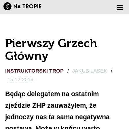
Zmi
nawi
Pierwszy Grzech
Główny
INSTRUKTORSKI TROP
/
JAKUB LASEK
/
15.12.2019
Będąc delegatem na ostatnim
zjeździe ZHP zauważyłem, że
jednoczy nas ta sama negatywna
postawa. Może w końcu warto