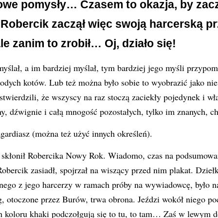
owe pomysły… Czasem to okazja, by zac
 Robercik zaczął więc swoją harcerską p
le zanim to zrobił… Oj, działo się!
 myślał, a im bardziej myślał, tym bardziej jego myśli przypo
odych kotów. Lub też można było sobie to wyobrazić jako nie
stwierdzili, że wszyscy na raz stoczą zaciekły pojedynek i wł
ny, dźwignie i całą mnogość pozostałych, tylko im znanych, 
ardiasz (można też użyć innych określeń).
 skłonił Robercika Nowy Rok. Wiadomo, czas na podsumowan
obercik zasiadł, spojrzał na wiszący przed nim plakat. Dzieł
nego z jego harcerzy w ramach próby na wywiadowcę, było n
, otoczone przez Burów, trwa obrona. Jeździ wokół niego po
h koloru khaki podczołgują się to tu, to tam… Zaś w lewym 