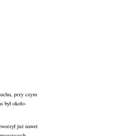
rzuchu, przy czym
s był około-
tworzył już nawet
ymagających,