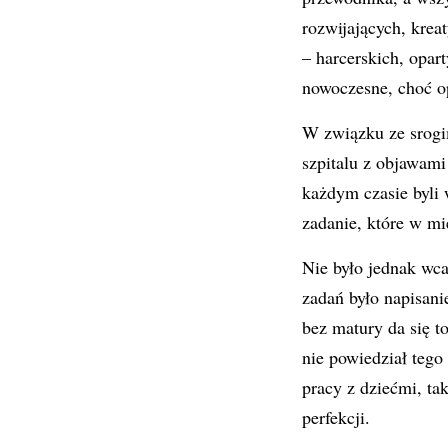
rozwijających, krea
– harcerskich, opa
nowoczesne, choć op
W związku ze srogi
szpitalu z objawami
każdym czasie byli 
zadanie, które w mi
Nie było jednak wca
zadań było napisani
bez matury da się to
nie powiedział teg
pracy z dziećmi, t
perfekcji.