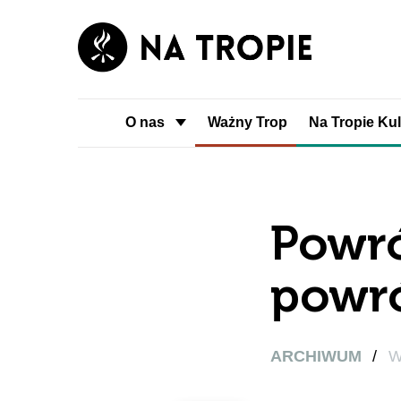
O nas
Ważny Trop
Na Tropie Kul
Powró
powró
ARCHIWUM
/
W