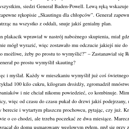
wszystkim, siedzi Generał Baden-Powell. Lewą ręką wskazuje 
zapewne rękopisie „Skautingu dla chłopców”. Generał zapewn
atrząc na wszystko z oddali, snuje jakiś genialny plan.
n plakacik wprawiał w nastrój nabożnego skupienia, miał gdz
 nie mógł wyrazić, więc zostawało mu odczucie jakiejś nie do
to możliwe, żeby po prostu to wymyślić?” – Zastanawiał się R
enerał po prostu wymyślił skauting?
więc i myślał. Każdy w mieszkaniu wymyślił już coś świetneg
zykład 100 kilo cukru, kilogram drożdży, zgromadził mnóstwo 
baniaków i nie chciał nikomu powiedzieć, co kombinuje. Mim
icy, więc od czasu do czasu pukał do drzwi jakiś podejrzany, 
 berecie i wytartym płaszczu prochowcu, pytając, czy już. K
wie o co chodzi, ale trzeba poczekać ze dwa miesiące. Marecz
a wracał do domu usmarowany węglowym pyłem, mył się przy