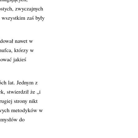
ostych, zwyczajnych
wszystkim zaś były
ądował nawet w
hufca, którzy w
nować jakieś
óch lat. Jednym z
, stwierdził że „i
ugiej strony nikt
cowych metodyków w
pomysłów do