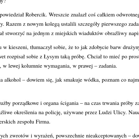
ny?
owiedział Robercik. Wreszcie znalazł coś całkiem odwrotneg
y. Razem z nowym kolegą ustalili szczegóły pierwszego zada
ał stworzyć na jednym z miejskich wiaduktów obraźliwy napi
u w kieszeni, tłumaczył sobie, że to jak zdobycie barw druży
wet rozpisał sobie z Łysym taką próbę. Chciał to mieć po pros
, w lewej kolumnie wymagania, w prawej – zadania.
lkohol – dowiem się, jak smakuje wódka, poznam co najmn
y porządkowe i organa ścigania – na czas trwania próby zał
źliwe określenia na policję, używane przez Ludzi Ulicy. Nau
rskich zespołu Firma.
h zwrotów i wyrażeń, powszechnie nieakceptowanych – dow