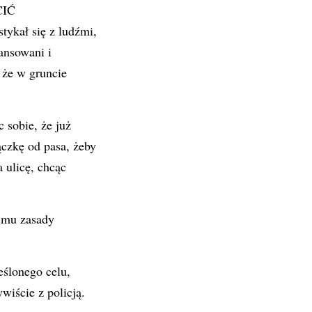
CIĆ
ykał się z ludźmi,
ansowani i
 że w gruncie
 sobie, że już
ączkę od pasa, żeby
 ulicę, chcąc
ł mu zasady
eślonego celu,
iście z policją.