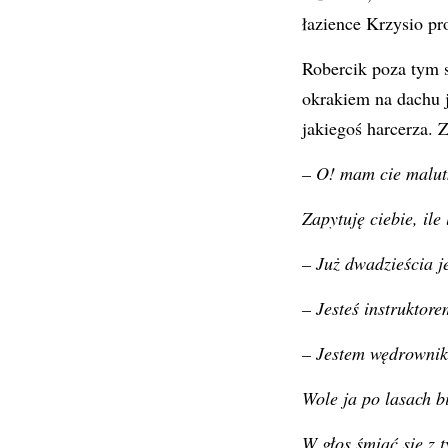
łazience Krzysio pr
Robercik poza tym s
okrakiem na dachu j
jakiegoś harcerza. 
– O! mam cie malut
Zapytuję ciebie, ile
– Już dwadzieścia 
– Jesteś instruktor
– Jestem wędrownik
Wole ja po lasach b
W głos śmiać się z t