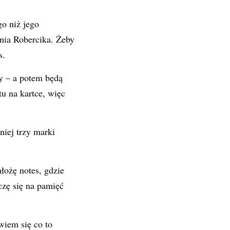
o niż jego
nia Robercika. Żeby
s.
ny – a potem będą
tu na kartce, więc
iej trzy marki
ożę notes, gdzie
czę się na pamięć
iem się co to