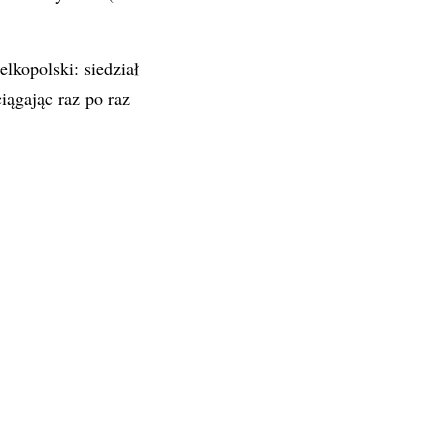
lkopolski: siedział
ągając raz po raz