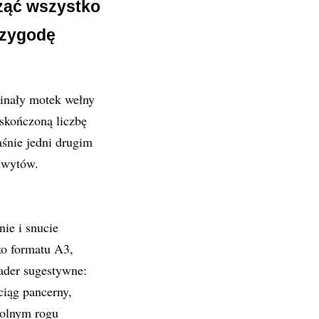
ząć wszystko
rzygodę
minały motek wełny
skończoną liczbę
aśnie jedni drugim
chwytów.
ie i snucie
ko formatu A3,
ader sugestywne:
ciąg pancerny,
dolnym rogu