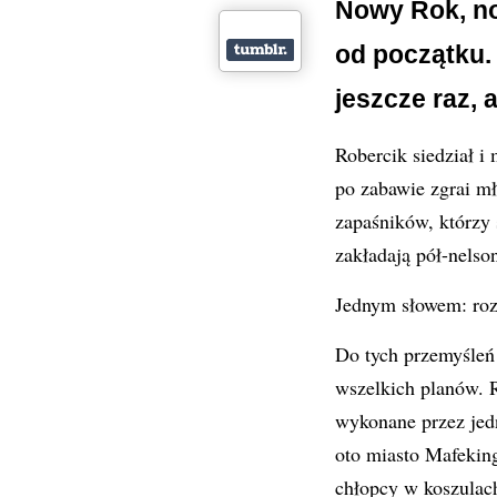
Nowy Rok, n
od początku.
jeszcze raz, a
Robercik siedział i
po zabawie zgrai mł
zapaśników, którzy 
zakładają pół-nelso
Jednym słowem: rozg
Do tych przemyśleń
wszelkich planów. R
wykonane przez jed
oto miasto Mafeking
chłopcy w koszulac