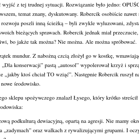
 wyjść z tej trudnej sytuacji. Rozwiązanie było jedno: OPUŚ
, temat znany, dyskutowany. Robercik osobiście nawet st
 rozwoju poszli inną ścieżką – byli zwykle wyluzowani, zdyst
swoich bieżących sprawach. Robercik jednak miał przeczucie,
śliwi, bo jakże tak można? Nie można. Ale można spróbować.
zątek mundur. Z nabożną czcią złożył go w kostkę, wmawiając
. „Dla konserwacji” pastą „autosol” wypolerował krzyż i sprz
e „jakby ktoś chciał TO wziąć”. Następnie Robercik ruszył na
ś nowe środowisko.
go sklepu spożywczego znalazł Łysego, który krótko streści
rodowiska:
ową podkulturą dewiacyjną, opartą na agresji. Nie mamy okr
a „zadymach” oraz walkach z rywalizującymi grupami. I oczyw