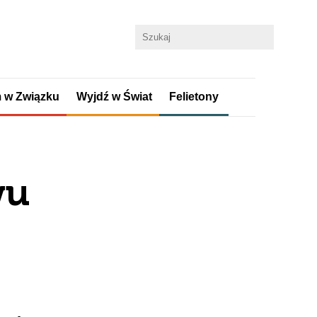
 w Związku
Wyjdź w Świat
Felietony
wu