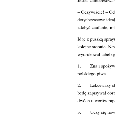
Jesteś zainteresowa
– Oczywiście! – Odp
dotychczasowe ideał
zdobyć zaufanie, mi
Idąc z puszką spray
kolejne stopnie. Na
wydrukował tabelkę
1. Zna i spożywa a
polskiego piwa.
2. Lekceważy służb
będę zapisywał obra
dwóch utworów rape
3. Uczy się nowyc