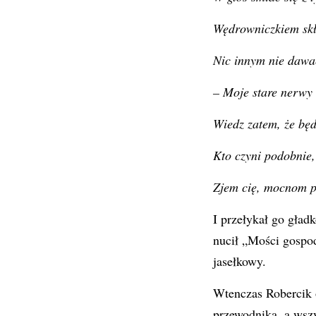
Wędrowniczkiem skł
Nic innym nie dawać
– Moje stare nerwy 
Wiedz zatem, że będ
Kto czyni podobnie
Zjem cię, mocnom p
I przełykał go gład
nucił „Mości gospod
jasełkowy.
Wtenczas Robercik o
przewodnika, a wsz