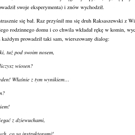
owadził swoje eksperymenta) i znów wychodził.
trasznie się bał. Raz przyśnił mu się druh Raksaszewski z Wie
ego rodzinnego domu i co chwila wkładał rękę w komin, wyci
Z każdym prowadził taki sam, wierszowany dialog:
ki, tuż pod swoim nosem,
 liczysz wiosen?
jeden! Właśnie z tym wynikiem…
em?
iem!
iegać z dziewuchami,
ych, co są instruktorami!