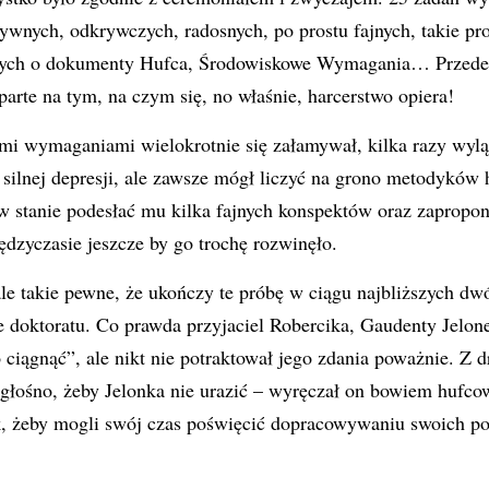
tywnych, odkrywczych, radosnych, po prostu fajnych, takie pr
rtych o dokumenty Hufca, Środowiskowe Wymagania… Przede 
arte na tym, na czym się, no właśnie, harcerstwo opiera!
mi wymaganiami wielokrotnie się załamywał, kilka razy wyl
 silnej depresji, ale zawsze mógł liczyć na grono metodyków 
w stanie podesłać mu kilka fajnych konspektów oraz zapropo
ędzyczasie jeszcze by go trochę rozwinęło.
le takie pewne, że ukończy te próbę w ciągu najbliższych dw
e doktoratu. Co prawda przyjaciel Robercika, Gaudenty Jelonek
 ciągnąć”, ale nikt nie potraktował jego zdania poważnie. Z dr
o głośno, żeby Jelonka nie urazić – wyręczał on bowiem huf
ak, żeby mogli swój czas poświęcić dopracowywaniu swoich 