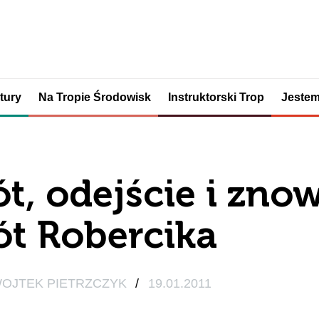
tury
Na Tropie Środowisk
Instruktorski Trop
Jestem
t, odejście i zno
t Robercika
OJTEK PIETRZCZYK
/
19.01.2011