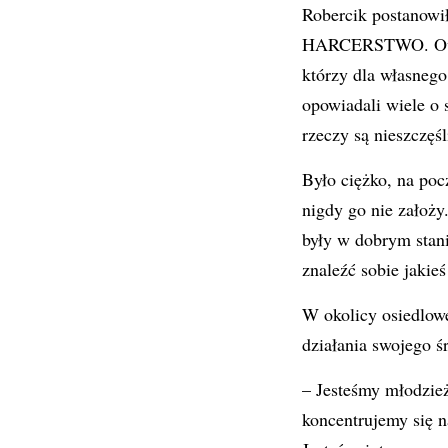
Robercik postanowił
HARCERSTWO. Owszem
którzy dla własnego
opowiadali wiele o 
rzeczy są nieszczę
Było ciężko, na poc
nigdy go nie założy
były w dobrym stani
znaleźć sobie jakie
W okolicy osiedlowe
działania swojego ś
– Jesteśmy młodzież
koncentrujemy się n