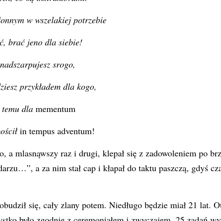
onnym w wszelakiej potrzebie
, brać jeno dla siebie!
nadszarpujesz srogo,
ziesz przykładem dla kogo,
, temu dla
mementum
ościł
in tempus adventum!
ko, a mlasnąwszy raz i drugi, klepał się z zadowoleniem po b
arzu…”, a za nim stał cap i kłapał do taktu paszczą, gdyś cza
budził się, cały zlany potem. Niedługo będzie miał 21 lat. O
ystko było zgodnie z ceremoniałem i zwyczajem. 25 zadań w